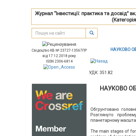
Журнал “Інвестиції: практика та досвід” 
(Категорія
НАУКОВО О
Свідоцтво КВ № 23727-13567ПР
від 17.12.2018 року
ISSN 2306-6814
УДК: 351.82
НАУКОВО О
Обгрунтовано головн
Розглянуто проблем
планетарному масштаб
The main stages of for