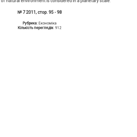
of natural environment is considered in a planetary scale.
№ 7 2011, стор. 95 - 98
Рубрика:
Економіка
Кількість переглядів:
912