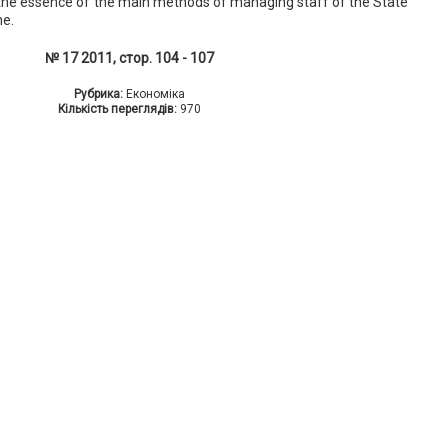
d the essence of the main methods of managing staff of the State
ne.
№ 17 2011, стор. 104 - 107
Рубрика:
Економіка
Кількість переглядів:
970