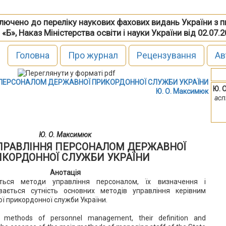
включено до переліку наукових фахових видань України з 
 «Б», Наказ Міністерства освіти і науки України від 02.07.
Головна
Про журнал
Рецензування
Ав
 ПЕРСОНАЛОМ ДЕРЖАВНОЇ ПРИКОРДОННОЇ СЛУЖБИ УКРАЇНИ
Ю. 
Ю. О. Максимюк
асп
Ю. О. Максимюк
ПРАВЛІННЯ ПЕРСОНАЛОМ ДЕРЖАВНОЇ
КОРДОННОЇ СЛУЖБИ УКРАЇНИ
Анотація
ться методи управління персоналом, їх визначення і
ивається сутність основних методів управління керівним
 прикордонної служби України.
s methods of personnel management, their definition and