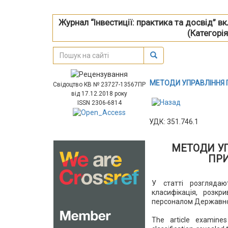
Журнал “Інвестиції: практика та досвід” 
(Категорія
МЕТОДИ УПРАВЛІННЯ
Свідоцтво КВ № 23727-13567ПР
від 17.12.2018 року
ISSN 2306-6814
УДК: 351.746.1
МЕТОДИ У
ПРИ
У статті розглядаю
класифікація, розкр
персоналом Державної
The article examine