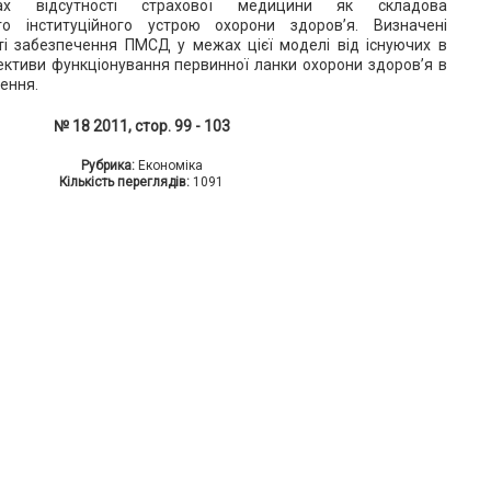
х відсутності страхової медицини як складова
го інституційного устрою охорони здоров’я. Визначені
ті забезпечення ПМСД у межах цієї моделі від існуючих в
пективи функціонування первинної ланки охорони здоров’я в
ення.
№ 18 2011, стор. 99 - 103
Рубрика:
Економіка
Кількість переглядів:
1091