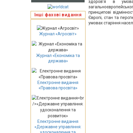
здоров’я в умова
загальноєвропейсько
принципові відміннос
Інші фахові видання
Європі, стан та перс
умовах старіння насел
Журнал «Агросвіт»
Журнал «Економіка та
держава»
Електронне видання
«Правова просвіта»
Електронне видання
«Державне управління:
удосконалення та