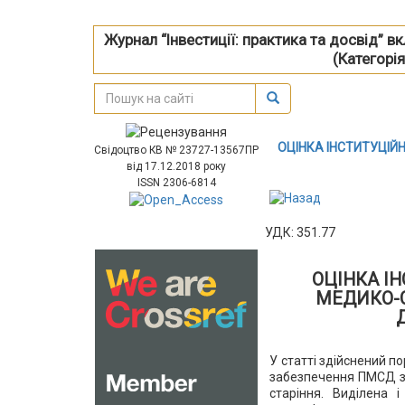
Журнал “Інвестиції: практика та досвід” 
(Категорія
ОЦІНКА ІНСТИТУЦІЙ
Свідоцтво КВ № 23727-13567ПР
від 17.12.2018 року
ISSN 2306-6814
УДК: 351.77
ОЦІНКА І
МЕДИКО-С
У статті здійснений п
забезпечення ПМСД за
старіння. Виділена 