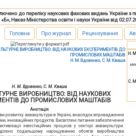
включено до переліку наукових фахових видань України з 
 «Б», Наказ Міністерства освіти і науки України від 02.07.
Головна
Про журнал
Рецензування
Ав
ЛЬТУРНЕ ВИРОБНИЦТВО: ВІД НАУКОВИХ ЕКСПЕРИМЕНТІВ ДО
Н. 
ПРОМИСЛОВИХ МАШТАБІВ
Н. М. Вдовенко, С. М. Кваша
ме
С. 
Н. М. Вдовенко, С. М. Кваша
ТУРНЕ ВИРОБНИЦТВО: ВІД НАУКОВИХ
ЕНТІВ ДО ПРОМИСЛОВИХ МАШТАБІВ
Анотація
ви розвитку аквакультури в Україні, внаслідок впровадження
іки, інноваційних продуктів. Висвітлені питання забезпечення
тивізації інвестиційних процесів у секторі аквакультури.
иділено подальшому нарощуванню обсягів виробництва