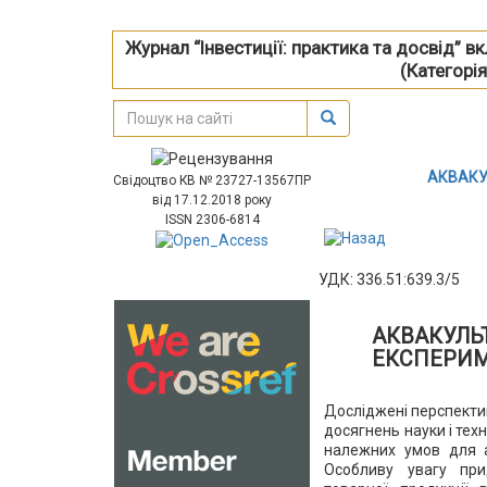
Журнал “Інвестиції: практика та досвід” 
(Категорія
АКВАКУ
Свідоцтво КВ № 23727-13567ПР
від 17.12.2018 року
ISSN 2306-6814
УДК: 336.51:639.3/5
АКВАКУЛЬ
ЕКСПЕРИМ
Досліджені перспекти
досягнень науки і техн
належних умов для ак
Особливу увагу пр