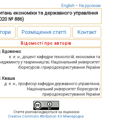
English
•
На русском
питань економіки та державного управління
2020 № 886)
тори
Розміщення статті
Контакт
Відомості про авторів
М. Вдовенко
к. е. н., доцент кафедри технологій, економіки та
неджменту у тваринництві, Національний університет
біоресурсів і природокористування України
М. Кваша
д. е. н., професор кафедри державного управління,
Національний університет біоресурсів і
природокористування України
Стаття розповсюджується за ліцензією
Creative Commons Attribution 4.0 Міжнародна
.