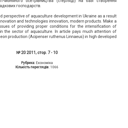
вітчизняного осетрівництва (стерляді) на базі створення
садкових господарств.
ed perspective of aquaculture development in Ukraine as a result
innovation and technologies innovation, modern products. Make a
ssues of providing proper conditions for the intensification of
n the sector of aquaculture. In article pays much attention of
geon production (Аcipenser ruthenus Linnaeus) in high developed
№ 20 2011, стор. 7 - 10
Рубрика:
Економіка
Кількість переглядів:
1066