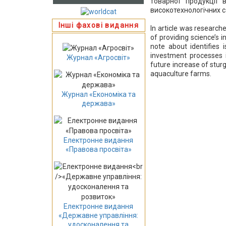
товарної продукції 
високотехнологічних 
Інші фахові видання
In article was research
of providing science’s 
note about identifies i
investment processes i
Журнал «Агросвіт»
future increase of stur
aquaculture farms.
Журнал «Економіка та
держава»
Електронне видання
«Правова просвіта»
Електронне видання
«Державне управління:
удосконалення та