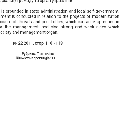
ріальну громаду та орган управління.
s grounded in state administration and local self-government.
nment is conducted in relation to the projects of modernization
sure of threats and possibilities, which can arise up in him in
 to the management, and also strong and weak sides which
l society and management organ.
№ 22 2011, стор. 116 - 118
Рубрика:
Економіка
Кількість переглядів:
1188