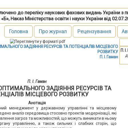
включено до переліку наукових фахових видань України з 
 «Б», Наказ Міністерства освіти і науки України від 02.07.
Головна
Про журнал
Рецензування
Ав
ИМАЛЬНОГО ЗАДІЯННЯ РЕСУРСІВ ТА ПОТЕНЦІАЛІВ МІСЦЕВОГО
П. І
РОЗВИТКУ
д
П. І. Гаман
П. І. Гаман
ОПТИМАЛЬНОГО ЗАДІЯННЯ РЕСУРСІВ ТА
НЦІАЛІВ МІСЦЕВОГО РОЗВИТКУ
Анотація
тний менеджмент у державному управлінні та місцевому
дено аналіз середовища стосовно проектів модернізації, які
влення загроз та можливостей, що можуть виникати в ньому
гану управлінню, а також сильних і слабких сторін, що