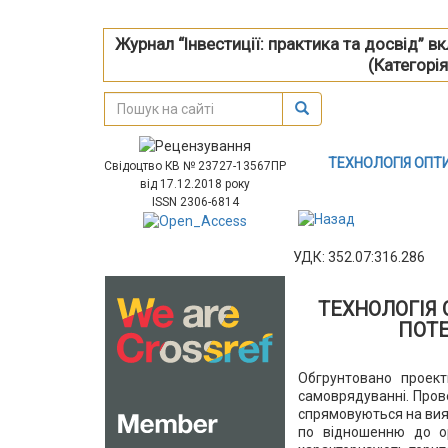
Журнал “Інвестиції: практика та досвід” 
(Категорія
ТЕХНОЛОГІЯ ОПТ
Свідоцтво КВ № 23727-13567ПР
від 17.12.2018 року
ISSN 2306-6814
УДК: 352.07:316.286
ТЕХНОЛОГІЯ 
ПОТЕ
Обгрунтовано проек
самоврядуванні. Прове
спрямовуються на вия
по відношенню до ор