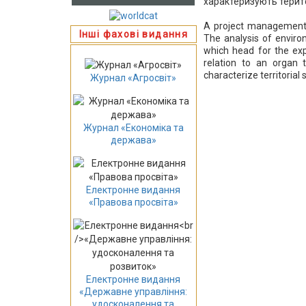
характеризують терито
A project management i
Інші фахові видання
The analysis of enviro
which head for the expo
relation to an organ
characterize territoria
Журнал «Агросвіт»
Журнал «Економіка та
держава»
Електронне видання
«Правова просвіта»
Електронне видання
«Державне управління:
удосконалення та