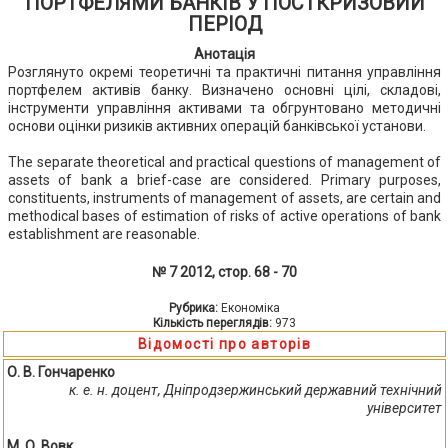
ПОРТФЕЛЯМИ БАНКІВ У ПОСТКРИЗОВИЙ
ПЕРІОД
Анотація
Розглянуто окремі теоретичні та практичні питання управління
портфелем активів банку. Визначено основні цілі, складові,
інструменти управління активами та обгрунтовано методичні
основи оцінки ризиків активних операцій банківської установи.
The separate theoretical and practical questions of management of
assets of bank a brief-case are considered. Primary purposes,
constituents, instruments of management of assets, are certain and
methodical bases of estimation of risks of active operations of bank
establishment are reasonable.
№ 7 2012, стор. 68 - 70
Рубрика:
Економіка
Кількість переглядів:
973
Відомості про авторів
О. В. Гончаренко
к. е. н. доцент, Дніпродзержинський державний технічний
університет
М. О. Вовк