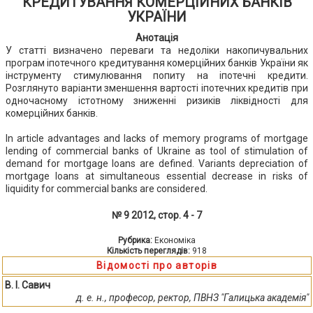
КРЕДИТУВАННЯ КОМЕРЦІЙНИХ БАНКІВ
УКРАЇНИ
Анотація
У статті визначено переваги та недоліки накопичувальних
програм іпотечного кредитування комерційних банків України як
інструменту стимулювання попиту на іпотечні кредити.
Розглянуто варіанти зменшення вартості іпотечних кредитів при
одночасному істотному зниженні ризиків ліквідності для
комерційних банків.
In article advantages and lacks of memory programs of mortgage
lending of commercial banks of Ukraine as tool of stimulation of
demand for mortgage loans are defined. Variants depreciation of
mortgage loans at simultaneous essential decrease in risks of
liquidity for commercial banks are considered.
№ 9 2012, стор. 4 - 7
Рубрика:
Економіка
Кількість переглядів:
918
Відомості про авторів
В. І. Савич
д. е. н., професор, ректор, ПВНЗ "Галицька академія"