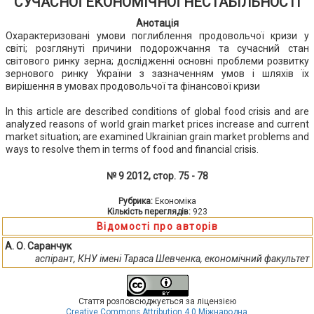
СУЧАСНОЇ ЕКОНОМІЧНОЇ НЕСТАБІЛЬНОСТІ
Анотація
Охарактеризовані умови поглиблення продовольчої кризи у
світі; розглянуті причини подорожчання та сучасний стан
світового ринку зерна; дослідженні основні проблеми розвитку
зернового ринку України з зазначенням умов і шляхів їх
вирішення в умовах продовольчої та фінансової кризи
In this article are described conditions of global food crisis and are
analyzed reasons of world grain market prices increase and current
market situation; are examined Ukrainian grain market problems and
ways to resolve them in terms of food and financial crisis.
№ 9 2012, стор. 75 - 78
Рубрика:
Економіка
Кількість переглядів:
923
Відомості про авторів
А. О. Саранчук
аспірант, КНУ імені Тараса Шевченка, економічний факультет
Стаття розповсюджується за ліцензією
Creative Commons Attribution 4.0 Міжнародна
.