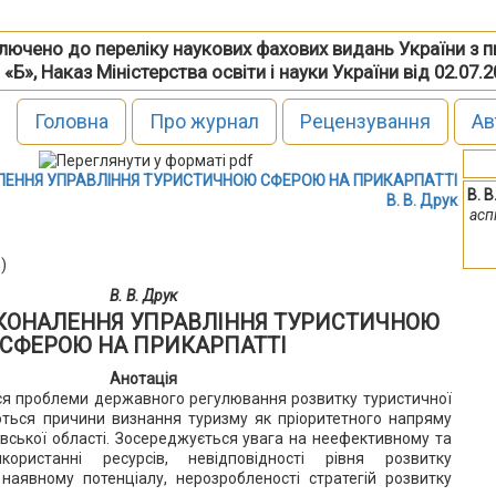
включено до переліку наукових фахових видань України з 
 «Б», Наказ Міністерства освіти і науки України від 02.07.
Головна
Про журнал
Рецензування
Ав
ЕННЯ УПРАВЛІННЯ ТУРИСТИЧНОЮ СФЕРОЮ НА ПРИКАРПАТТІ
В. В
В. В. Друк
асп
)
В. В. Друк
КОНАЛЕННЯ УПРАВЛІННЯ ТУРИСТИЧНОЮ
СФЕРОЮ НА ПРИКАРПАТТІ
Анотація
ся проблеми державного регулювання розвитку туристичної
ються причини визнання туризму як пріоритетного напряму
івської області. Зосереджується увага на неефективному та
користанні ресурсів, невідповідності рівня розвитку
ї наявному потенціалу, нерозробленості стратегій розвитку