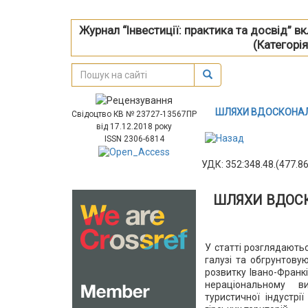
Журнал “Інвестиції: практика та досвід” 
(Категорія
ШЛЯХИ ВДОСКОНАЛ
Свідоцтво КВ № 23727-13567ПР
від 17.12.2018 року
ISSN 2306-6814
УДК: 352:348.48.(477.86
ШЛЯХИ ВДОС
У статті розглядають
галузі та обгрунтову
розвитку Івано-Франк
нераціональному ви
туристичної індустрі