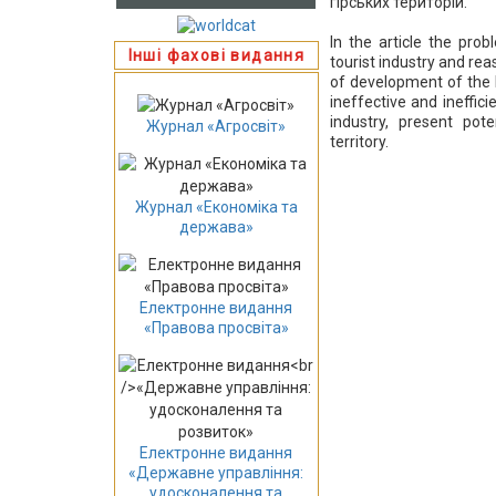
гірських територій.
In the article the pr
Інші фахові видання
tourist industry and rea
of development of the I
ineffective and ineffici
industry, present po
Журнал «Агросвіт»
territory.
Журнал «Економіка та
держава»
Електронне видання
«Правова просвіта»
Електронне видання
«Державне управління:
удосконалення та