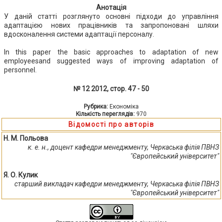
Анотація
У даній статті розглянуто основні підходи до управління
адаптацією нових працівників та запропоновані шляхи
вдосконалення системи адаптації персоналу.
In this paper the basic approaches to adaptation of new
employeesand suggested ways of improving adaptation of
personnel.
№ 12 2012, стор. 47 - 50
Рубрика:
Економіка
Кількість переглядів:
970
Відомості про авторів
Н. М. Польова
к. е. н., доцент кафедри менеджменту, Черкаська філія ПВНЗ
"Європейський університет"
Я. О. Кулик
старший викладач кафедри менеджменту, Черкаська філія ПВНЗ
"Європейський університет"