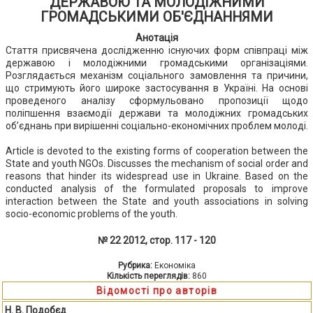
ДЕРЖАВОЮ ТА МОЛОДІЖНИМИ
ГРОМАДСЬКИМИ ОБ'ЄДНАННЯМИ
Анотація
Стаття присвячена дослідженню існуючих форм співпраці між
державою і молодіжними громадськими організаціями.
Розглядається механізм соціального замовлення та причини,
що стримують його широке застосування в Україні. На основі
проведеного аналізу сформульовано пропозиції щодо
поліпшення взаємодії держави та молодіжних громадських
об’єднань при вирішенні соціально-економічних проблем молоді.
Article is devoted to the existing forms of cooperation between the
State and youth NGOs. Discusses the mechanism of social order and
reasons that hinder its widespread use in Ukraine. Based on the
conducted analysis of the formulated proposals to improve
interaction between the State and youth associations in solving
socio-economic problems of the youth.
№ 22 2012, стор. 117 - 120
Рубрика:
Економіка
Кількість переглядів:
860
Відомості про авторів
Н. В. Подобєд