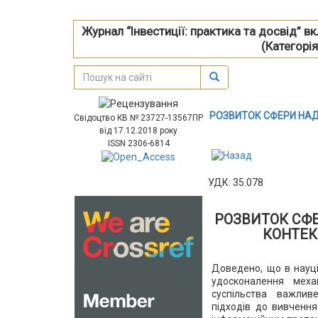
Журнал “Інвестиції: практика та досвід” 
(Категорія
РОЗВИТОК СФЕРИ НАД
Свідоцтво КВ № 23727-13567ПР
від 17.12.2018 року
ISSN 2306-6814
УДК: 35.078
РОЗВИТОК СФ
КОНТЕК
Доведено, що в науц
удосконалення меха
суспільства важлив
підходів до вивчення