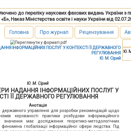
включено до переліку наукових фахових видань України з 
 «Б», Наказ Міністерства освіти і науки України від 02.07.
Головна
Про журнал
Рецензування
Ав
АННЯ ІНФОРМАЦІЙНИХ ПОСЛУГ У КОНТЕКСТІ ЇЇ ДЕРЖАВНОГО
Ю. 
РЕГУЛЮВАННЯ
Ю. М. Сірий
Ю. М. Сірий
ЕРИ НАДАННЯ ІНФОРМАЦІЙНИХ ПОСЛУГ У
СТІ ЇЇ ДЕРЖАВНОГО РЕГУЛЮВАННЯ
Анотація
і державного управління для розробки рекомендацій щодо
нізмів керованості практики розбудови інформаційного
е значення має дослідження теоретико-методологічних
 феномена глобалізації інформаційної сфери людства. Під