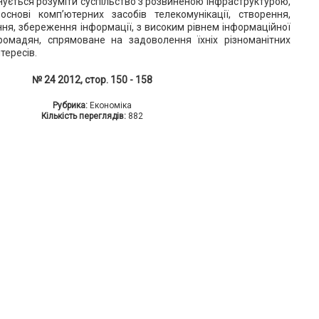
ується розуміти суспільство з розвиненою інфраструктурою,
нові комп’ютерних засобів телекомунікації, створення,
ня, збереження інформації, з високим рівнем інформаційної
громадян, спрямоване на задоволення їхніх різноманітних
тересів.
№ 24 2012, стор. 150 - 158
Рубрика:
Економіка
Кількість переглядів:
882