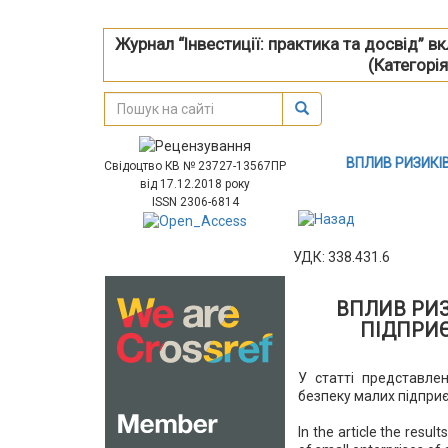
Журнал “Інвестиції: практика та досвід” 
(Категорія
ВПЛИВ РИЗИКІ
Свідоцтво КВ № 23727-13567ПР
від 17.12.2018 року
ISSN 2306-6814
УДК: 338.431.6
ВПЛИВ РИЗ
ПІДПРИЄ
У статті представле
безпеку малих підприє
In the article the resul