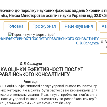
включено до переліку наукових фахових видань України з 
 «Б», Наказ Міністерства освіти і науки України від 02.07.
Головна
Про журнал
Рецензування
Ав
НКИ ЕФЕКТИВНОСТІ ПОСЛУГ УПРАВЛІНСЬКОГО КОНСАЛТИНГУ
О. 
О. В. Солодуха
О. В. Солодуха
КА ОЦІНКИ ЕФЕКТИВНОСТІ ПОСЛУГ
РАВЛІНСЬКОГО КОНСАЛТИНГУ
Анотація
ння оцінки ефективності послуг управлінського консалтингу.
ких методик, які можуть бути застосовані керівниками для
інського консультування. Розглянуто проблеми, пов´язані з
 послуг управлінського консалтингу та розробкою критеріїв
 соціально-економічної ефективності бізнесу.