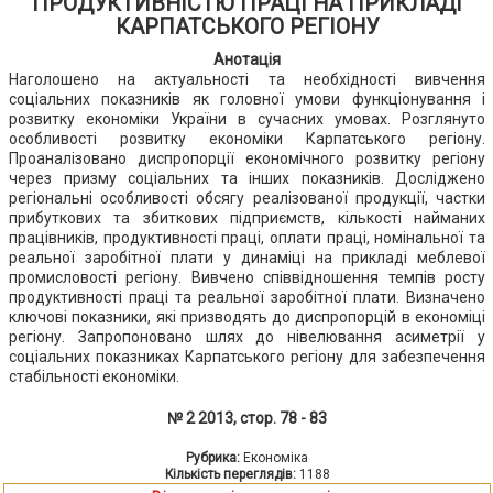
ПРОДУКТИВНІСТЮ ПРАЦІ НА ПРИКЛАДІ
КАРПАТСЬКОГО РЕГІОНУ
Анотація
Наголошено на актуальності та необхідності вивчення
соціальних показників як головної умови функціонування і
розвитку економіки України в сучасних умовах. Розглянуто
особливості розвитку економіки Карпатського регіону.
Проаналізовано диспропорції економічного розвитку регіону
через призму соціальних та інших показників. Досліджено
регіональні особливості обсягу реалізованої продукції, частки
прибуткових та збиткових підприємств, кількості найманих
працівників, продуктивності праці, оплати праці, номінальної та
реальної заробітної плати у динаміці на прикладі меблевої
промисловості регіону. Вивчено співвідношення темпів росту
продуктивності праці та реальної заробітної плати. Визначено
ключові показники, які призводять до диспропорцій в економіці
регіону. Запропоновано шлях до нівелювання асиметрії у
соціальних показниках Карпатського регіону для забезпечення
стабільності економіки.
№ 2 2013, стор. 78 - 83
Рубрика:
Економіка
Кількість переглядів:
1188