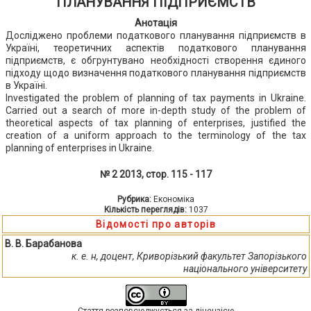
ПЛАНУВАННЯ ПІДПРИЄМСТВ
Анотація
Досліджено проблеми податкового планування підприємств в
Україні, теоретичних аспектів податкового планування
підприємств, є обгрунтувано необхідності створення єдиного
підходу щодо визначення податкового планування підприємств
в Україні.
Investigated the problem of planning of tax payments in Ukraine.
Carried out a search of more in-depth study of the problem of
theoretical aspects of tax planning of enterprises, justified the
creation of a uniform approach to the terminology of the tax
planning of enterprises in Ukraine.
№ 2 2013, стор. 115 - 117
Рубрика:
Економіка
Кількість переглядів:
1037
Відомості про авторів
В. В. Барабанова
к. е. н, доцент, Криворізький факультет Запорізького
національного університету
Стаття розповсюджується за ліцензією