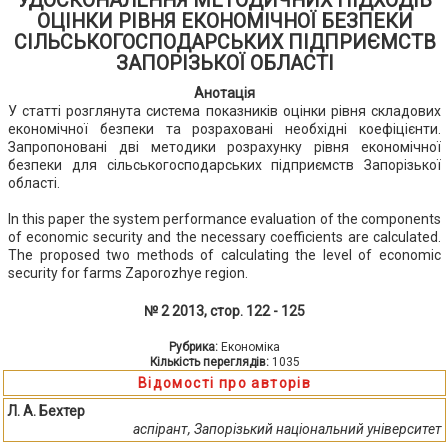
УДОСКОНАЛЕННЯ МЕТОДИЧНИХ ПІДХОДІВ
ОЦІНКИ РІВНЯ ЕКОНОМІЧНОЇ БЕЗПЕКИ
СІЛЬСЬКОГОСПОДАРСЬКИХ ПІДПРИЄМСТВ
ЗАПОРІЗЬКОЇ ОБЛАСТІ
Анотація
У статті розглянута система показників оцінки рівня складових
економічної безпеки та розраховані необхідні коефіцієнти.
Запропоновані дві методики розрахунку рівня економічної
безпеки для сільськогосподарських підприємств Запорізької
області.
In this paper the system performance evaluation of the components
of economic security and the necessary coefficients are calculated.
The proposed two methods of calculating the level of economic
security for farms Zaporozhye region.
№ 2 2013, стор. 122 - 125
Рубрика:
Економіка
Кількість переглядів:
1035
Відомості про авторів
Л. А. Бехтер
аспірант, Запорізький національний університет