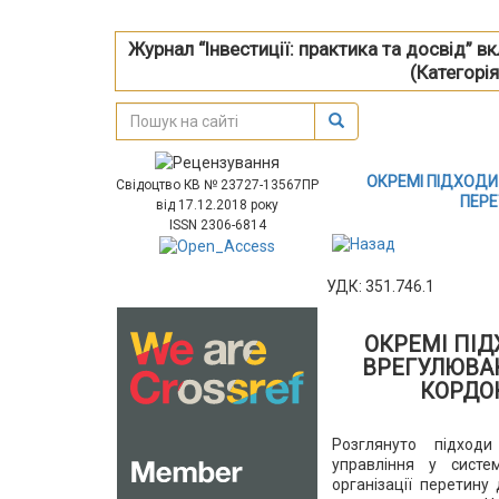
Журнал “Інвестиції: практика та досвід” 
(Категорія
ОКРЕМІ ПІДХОД
Свідоцтво КВ № 23727-13567ПР
ПЕР
від 17.12.2018 року
ISSN 2306-6814
УДК: 351.746.1
ОКРЕМІ ПІ
ВРЕГУЛЮВА
КОРДО
Розглянуто підход
управління у систем
організації перетин