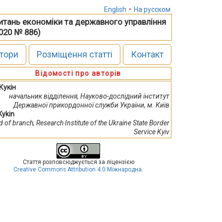
English
•
На русском
питань економіки та державного управління
2020 № 886)
тори
Розміщення статті
Контакт
Відомості про авторів
. Кукін
начальник відділення, Науково-дослідний інститут
Державної прикордонної служби України, м. Київ
 Kykin
d of branch, Research Institute of the Ukraine State Border
Service Kyiv
Стаття розповсюджується за ліцензією
Creative Commons Attribution 4.0 Міжнародна
.