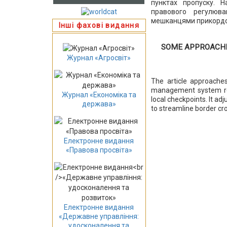
пунктах пропуску. Н
правового регулюв
мешканцями прикордо
Інші фахові видання
SOME APPROACHE
Журнал «Агросвіт»
The article approaches
management system rela
Журнал «Економіка та
local checkpoints. It a
держава»
to streamline border cro
Електронне видання
«Правова просвіта»
Електронне видання
«Державне управління:
удосконалення та