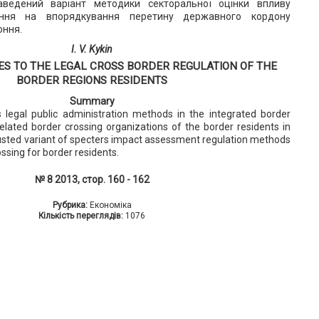
аведений варіант методики секторальної оцінки впливу
ання на впорядкування перетину державного кордону
ння.
І. V. Kykin
S TO THE LEGAL CROSS BORDER REGULATION OF THE
BORDER REGIONS RESIDENTS
Summary
 legal public administration methods in the integrated border
ted border crossing organizations of the border residents in
djusted variant of specters impact assessment regulation methods
ssing for border residents.
№ 8 2013, стор. 160 - 162
Рубрика:
Економіка
Кількість переглядів:
1076