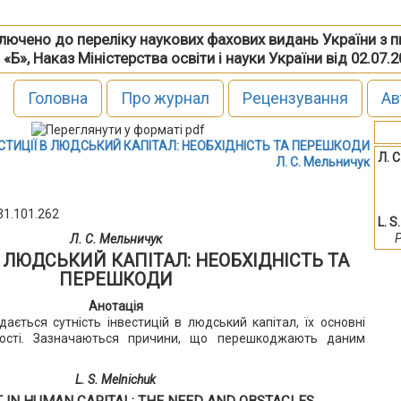
включено до переліку наукових фахових видань України з 
 «Б», Наказ Міністерства освіти і науки України від 02.07.
Головна
Про журнал
Рецензування
Ав
СТИЦІЇ В ЛЮДСЬКИЙ КАПІТАЛ: НЕОБХІДНІСТЬ ТА ПЕРЕШКОДИ
Л. 
Л. С. Мельничук
31.101.262
L. S
P
Л. С. Мельничук
В ЛЮДСЬКИЙ КАПІТАЛ: НЕОБХІДНІСТЬ ТА
ПЕРЕШКОДИ
Анотація
дається сутність інвестицій в людський капітал, їх основні
ості. Зазначаються причини, що перешкоджають даним
L. S. Melnichuk
 IN HUMAN CAPITAL: THE NEED AND OBSTACLES