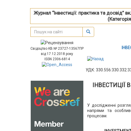
Журнал “Інвестиції: практика та досвід” 
(Категорія
ІНВЕ
Свідоцтво КВ № 23727-13567ПР
від 17.12.2018 року
ISSN 2306-6814
УДК: 330.556:330.332:3
ІНВЕСТИЦІЇ 
У дослідженні розгля
напрями та особлив
процесам.
ІNVESTMENT