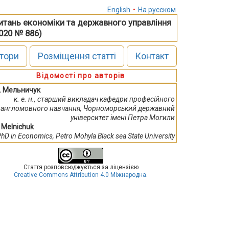
English
•
На русском
питань економіки та державного управління
2020 № 886)
тори
Розміщення статті
Контакт
Відомості про авторів
С. Мельничук
к. е. н., старший викладач кафедри професійного
англомовного навчання, Чорноморський державний
університет імені Петра Могили
. Melnichuk
hD in Economics, Petro Mohyla Black sea State University
Стаття розповсюджується за ліцензією
Creative Commons Attribution 4.0 Міжнародна
.