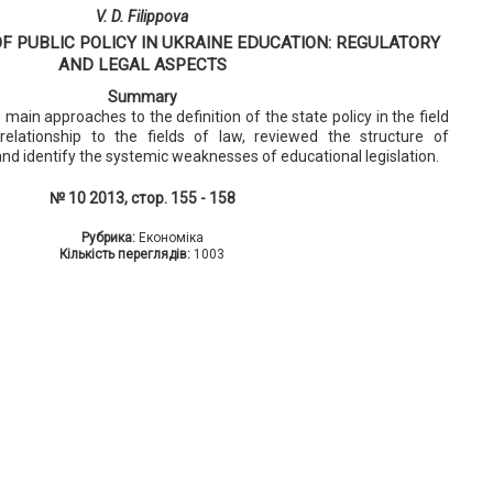
V. D. Filippova
F PUBLIC POLICY IN UKRAINE EDUCATION: REGULATORY
AND LEGAL ASPECTS
Summary
main approaches to the definition of the state policy in the field
relationship to the fields of law, reviewed the structure of
 and identify the systemic weaknesses of educational legislation.
№ 10 2013, стор. 155 - 158
Рубрика:
Економіка
Кількість переглядів:
1003