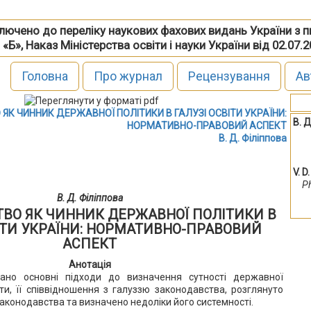
включено до переліку наукових фахових видань України з 
 «Б», Наказ Міністерства освіти і науки України від 02.07.
Головна
Про журнал
Рецензування
Ав
К ЧИННИК ДЕРЖАВНОЇ ПОЛІТИКИ В ГАЛУЗІ ОСВІТИ УКРАЇНИ:
В. Д
НОРМАТИВНО-ПРАВОВИЙ АСПЕКТ
В. Д. Філіппова
V. D
Ph
В. Д. Філіппова
ВО ЯК ЧИННИК ДЕРЖАВНОЇ ПОЛІТИКИ В
ІТИ УКРАЇНИ: НОРМАТИВНО-ПРАВОВИЙ
АСПЕКТ
Анотація
вано основні підходи до визначення сутності державної
іти, її співвідношення з галуззю законодавства, розглянуто
законодавства та визначено недоліки його системності.