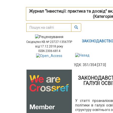
Журнал “Інвестиції: практика та досвід” 
(Категорія
ЗАКОНОДАВСТВО Я
Свідоцтво КВ № 23727-13567ПР
від 17.12.2018 року
ISSN 2306-6814
УДК: 351/354:[37.0]
ЗАКОНОДАВСТ
ГАЛУЗІ ОСВ
У статті проаналізо
політики в галузі осв
структуру освітнього 