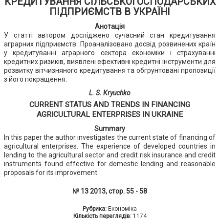
КРЕДИТУВАННЯ СІЛЬСЬКОГОСПОДАРСЬКИХ
ПІДПРИЄМСТВ В УКРАЇНІ
Анотація
У статті автором досліджено сучасний стан кредитування
аграрних підприємств. Проаналізовано досвід розвинених країн
у кредитуванні аграрного сектора економіки і страхуванні
кредитних ризиків, виявлені ефективні кредитні інструменти для
розвитку вітчизняного кредитування та обгрунтовані пропозиції
з його покращення.
L. S. Kryuchko
CURRENT STATUS AND TRENDS IN FINANCING
AGRICULTURAL ENTERPRISES IN UKRAINE
Summary
In this paper the author investigates the current state of financing of
agricultural enterprises. The experience of developed countries in
lending to the agricultural sector and credit risk insurance and credit
instruments found effective for domestic lending and reasonable
proposals for its improvement.
№ 13 2013, стор. 55 - 58
Рубрика:
Економіка
Кількість переглядів:
1174