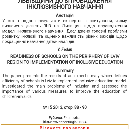
ЛЬВІВЩИНИ ДО ВПРОВАДЖЕННЯ
ІНКЛЮЗИВНОГО НАВЧАННЯ
Анотація
У статті подано результати експертного опитування, якому
визначено дієвість ЗНЗ на Львівщині щодо впровадження
моделі інклюзивного навчання. Досліджено головні проблеми
розвитку інклюзії та оцінено важливість різних заходів щодо
покращення навчання дітей-інвалідів.
Y. Fedan
READINESS OF SCHOOLS ON THE PERIPHERY OF LVIV
REGION TO IMPLEMENTATION OF INCLUSIVE EDUCATION
Summary
The paper presents the results of an expert survey which defines
efficiency of schools in Lviv to implement inclusive education model.
Investigated the main problems of inclusion and assessed the
importance of various measures to improve the education of
children-invalids.
№ 15 2013, стор. 88 - 90
Рубрика:
Економіка
Кількість переглядів:
1024
Відомості про авторів