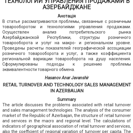
ТЕХНОЛОГИИ УПРАВЛЕНИЯ ПРОДАЖАМИ В
АЗЕРБАЙДЖАНЕ
Анотація
В статье рассматриваются проблемы, связанные с розничным
товарооборотом и технологиями управления продажами.
Осуществлен анализ потребительского рынка
Азербайджанской Республики, структуры розничного
товарооборота и услуг на макро- и региональном уровне.
Проведены расчеты показателей географической ассоциации
розничного товарооборота и услуг, а также коэффициента
региональной вариации товарооборота на душу населения.
Сформулированы подходы к решению проблемы
эквивалентности товарного обмена.
Hasanov Anar Javanshir
RETAIL TURNOVER AND TECHNOLOGY SALES MANAGEMENT
IN AZERBAIJAN
Summary
The article discusses the problems associated with retail turnover
and sales management technologies. The analysis of the consumer
market of the Republic of Azerbaijan, the structure of retail turnover
and services in the macro and regional level. The calculations of
indicators of geographical association of retail turnover and services,
also the coefficient of regional variation of turnover per capita. The