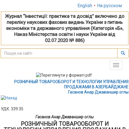
English
•
На русском
Журнал “Інвестиції: практика та досвід” включено до
переліку наукових фахових видань України з питань
економіки та державного управління (Категорія «Б»,
Наказ Міністерства освіти і науки України від
02.07.2020 № 886)
Toggle
naviga
РОЗНИЧНЫЙ ТОВАРООБОРОТ И ТЕХНОЛОГИИ УПРАВЛЕНИЯ
ПРОДАЖАМИ В АЗЕРБАЙДЖАНЕ
Гасанов Анар Джаваншир оглы
УДК: 339.35
Гасанов Анар Джаваншир оглы
РОЗНИЧНЫЙ ТОВАРООБОРОТ И