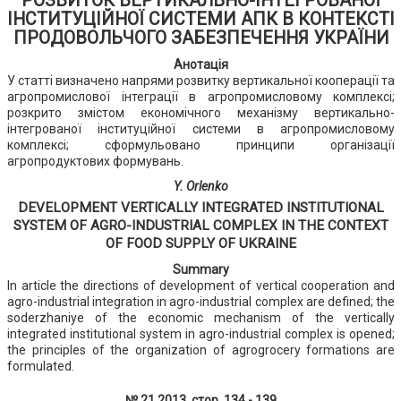
РОЗВИТОК ВЕРТИКАЛЬНО-ІНТЕГРОВАНОЇ
ІНСТИТУЦІЙНОЇ СИСТЕМИ АПК В КОНТЕКСТІ
ПРОДОВОЛЬЧОГО ЗАБЕЗПЕЧЕННЯ УКРАЇНИ
Анотація
У статті визначено напрями розвитку вертикальної кооперації та
агропромислової інтеграції в агропромисловому комплексі;
розкрито змістом економічного механізму вертикально-
інтегрованої інституційної системи в агропромисловому
комплексі; сформульовано принципи організації
агропродуктових формувань.
Y. Orlenko
DEVELOPMENT VERTICALLY INTEGRATED INSTITUTIONAL
SYSTEM OF AGRO-INDUSTRIAL COMPLEX IN THE CONTEXT
OF FOOD SUPPLY OF UKRAINE
Summary
In article the directions of development of vertical cooperation and
agro-industrial integration in agro-industrial complex are defined; the
soderzhaniye of the economic mechanism of the vertically
integrated institutional system in agro-industrial complex is opened;
the principles of the organization of agrogrocery formations are
formulated.
№ 21 2013, стор. 134 - 139