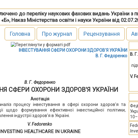
включено до переліку наукових фахових видань України з 
 «Б», Наказ Міністерства освіти і науки України від 02.07.
Головна
Про журнал
Рецензування
Ав
ІНВЕСТУВАННЯ СФЕРИ ОХОРОНИ ЗДОРОВ'Я УКРАЇНИ
В. 
В. Г. Федоренко
під
V. 
В. Г. Федоренко
НЯ СФЕРИ ОХОРОНИ ЗДОРОВ'Я УКРАЇНИ
Анотація
аналіз процесу інвестування в сфері охорони здоров'я та
Фед
ії щодо формування ефективної інвестиційної політики,
Укр
ення індустрії здоров'я в Україні.
10–
V. Fedorenko
Fedo
Inve
INVESTING HEALTHCARE IN UKRAINE