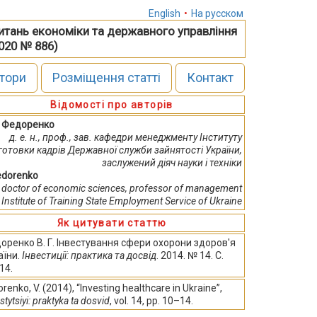
English
•
На русском
питань економіки та державного управління
2020 № 886)
тори
Розміщення статті
Контакт
Відомості про авторів
Г. Федоренко
д. е. н., проф., зав. кафедри менеджменту Інституту
готовки кадрів Державної служби зайнятості України,
заслужений діяч науки і техніки
Fedorenko
doctor of economic sciences, professor of management
Institute of Training State Employment Service of Ukraine
Як цитувати статтю
оренко В. Г. Інвестування сфери охорони здоров'я
аїни.
Інвестиції: практика та досвід
. 2014. № 14. С.
14.
renko, V. (2014), “Investing healthcare in Ukraine”,
stytsiyi: praktyka ta dosvid
, vol. 14, pp. 10–14.