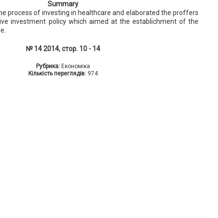
Summary
 the process of investing in healthcare and elaborated the proffers
ive investment policy which aimed at the establichment of the
ne.
№ 14 2014, стор. 10 - 14
Рубрика:
Економіка
Кількість переглядів:
974