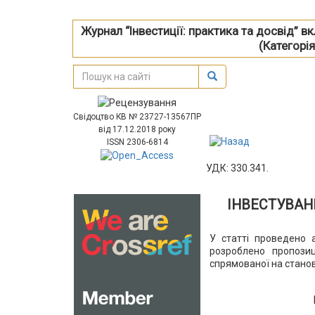
Журнал “Інвестиції: практика та досвід” 
(Категорія
Свідоцтво КВ № 23727-13567ПР
від 17.12.2018 року
ISSN 2306-6814
УДК: 330.341.
ІНВЕСТУВАН
У статті проведено 
розроблено пропозиц
спрямованої на становл