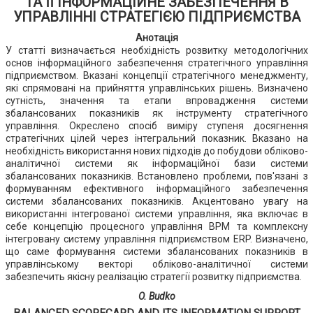
ТА ЇЇ ІНФОРМАЦІЙНЕ ЗАБЕЗПЕЧЕННЯ В
УПРАВЛІННІ СТРАТЕГІЄЮ ПІДПРИЄМСТВА
Анотація
У статті визначається необхідність розвитку методологічних
основ інформаційного забезпечення стратегічного управління
підприємством. Вказані концепції стратегічного менеджменту,
які спрямовані на прийняття управлінських рішень. Визначено
сутність, значення та етапи впровадження системи
збалансованих показників як інструменту стратегічного
управління. Окреслено спосіб виміру ступеня досягнення
стратегічних цілей через інтегральний показник. Вказано на
необхідність використання нових підходів до побудови обліково-
аналітичної системи як інформаційної бази системи
збалансованих показників. Встановлено проблеми, пов'язані з
формуванням ефективного інформаційного забезпечення
системи збалансованих показників. Акцентовано увагу на
використанні інтегрованої системи управління, яка включає в
себе концепцію процесного управління ВРМ та комплексну
інтегровану систему управління підприємством ERP. Визначено,
що саме формування системи збалансованих показників в
управлінському векторі обліково-аналітичної системи
забезпечить якісну реалізацію стратегії розвитку підприємства.
O. Budko
BALANCED SCORECARD AND ITS INFORMATION SUPPORT