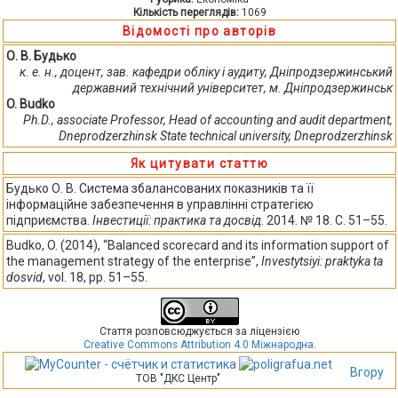
Кількість переглядів:
1069
Відомості про авторів
О. В. Будько
к. е. н., доцент, зав. кафедри обліку і аудиту, Дніпродзержинський
державний технічний університет, м. Дніпродзержинськ
O. Budko
Ph.D., associate Professor, Head of accounting and audit department,
Dneprodzerzhinsk State technical university, Dneprodzerzhinsk
Як цитувати статтю
Будько О. В. Система збалансованих показників та її
інформаційне забезпечення в управлінні стратегією
підприємства.
Інвестиції: практика та досвід
. 2014. № 18. С. 51–55.
Budko, O. (2014), “Balanced scorecard and its information support of
the management strategy of the enterprise”,
Investytsiyi: praktyka ta
dosvid
, vol. 18, pp. 51–55.
Стаття розповсюджується за ліцензією
Creative Commons Attribution 4.0 Міжнародна
.
Вгору
ТОВ "ДКС Центр"