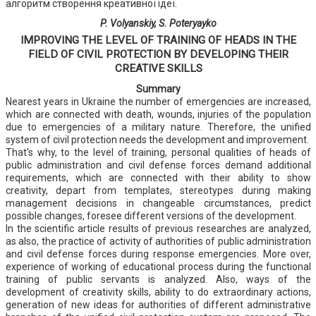
алгоритм створення креативної ідеї.
P. Volyanskiy, S. Poteryayko
IMPROVING THE LEVEL OF TRAINING OF HEADS IN THE
FIELD OF CIVIL PROTECTION BY DEVELOPING THEIR
CREATIVE SKILLS
Summary
Nearest years in Ukraine the number of emergencies are increased,
which are connected with death, wounds, injuries of the population
due to emergencies of a military nature. Therefore, the unified
system of civil protection needs the development and improvement.
That's why, to the level of training, personal qualities of heads of
public administration and civil defense forces demand additional
requirements, which are connected with their ability to show
creativity, depart from templates, stereotypes during making
management decisions in changeable circumstances, predict
possible changes, foresee different versions of the development.
In the scientific article results of previous researches are analyzed,
as also, the practice of activity of authorities of public administration
and civil defense forces during response emergencies. More over,
experience of working of educational process during the functional
training of public servants is analyzed. Also, ways of the
development of creativity skills, ability to do extraordinary actions,
generation of new ideas for authorities of different administrative