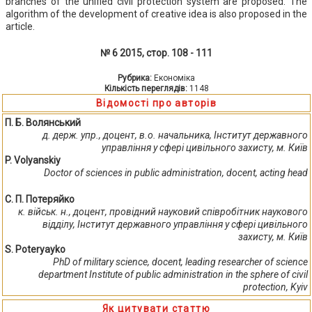
branches of the unified civil protection system are proposed. The
algorithm of the development of creative idea is also proposed in the
article.
№ 6 2015, стор. 108 - 111
Рубрика:
Економіка
Кількість переглядів:
1148
Відомості про авторів
П. Б. Волянський
д. держ. упр., доцент, в.о. начальника, Інститут державного
управління у сфері цивільного захисту, м. Київ
P. Volyanskiy
Doctor of sciences in public administration, docent, acting head
С. П. Потеряйко
к. військ. н., доцент, провідний науковий співробітник наукового
відділу, Інститут державного управління у сфері цивільного
захисту, м. Київ
S. Poteryayko
PhD of military science, docent, leading researcher of science
department Institute of public administration in the sphere of civil
protection, Kyiv
Як цитувати статтю