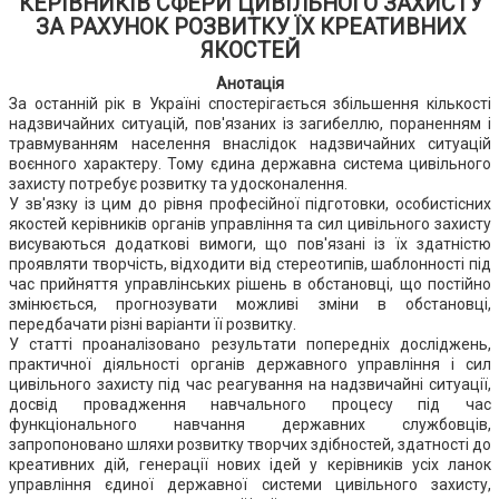
КЕРІВНИКІВ СФЕРИ ЦИВІЛЬНОГО ЗАХИСТУ
ЗА РАХУНОК РОЗВИТКУ ЇХ КРЕАТИВНИХ
ЯКОСТЕЙ
Анотація
За останній рік в Україні спостерігається збільшення кількості
надзвичайних ситуацій, пов'язаних із загибеллю, пораненням і
травмуванням населення внаслідок надзвичайних ситуацій
воєнного характеру. Тому єдина державна система цивільного
захисту потребує розвитку та удосконалення.
У зв'язку із цим до рівня професійної підготовки, особистісних
якостей керівників органів управління та сил цивільного захисту
висуваються додаткові вимоги, що пов'язані із їх здатністю
проявляти творчість, відходити від стереотипів, шаблонності під
час прийняття управлінських рішень в обстановці, що постійно
змінюється, прогнозувати можливі зміни в обстановці,
передбачати різні варіанти її розвитку.
У статті проаналізовано результати попередніх досліджень,
практичної діяльності органів державного управління і сил
цивільного захисту під час реагування на надзвичайні ситуації,
досвід провадження навчального процесу під час
функціонального навчання державних службовців,
запропоновано шляхи розвитку творчих здібностей, здатності до
креативних дій, генерації нових ідей у керівників усіх ланок
управління єдиної державної системи цивільного захисту,