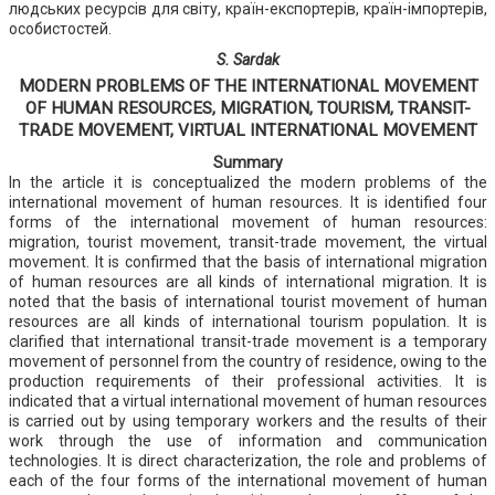
людських ресурсів для світу, країн-експортерів, країн-імпортерів,
особистостей.
S. Sardak
MODERN PROBLEMS OF THE INTERNATIONAL MOVEMENT
OF HUMAN RESOURCES, MIGRATION, TOURISM, TRANSIT-
TRADE MOVEMENT, VIRTUAL INTERNATIONAL MOVEMENT
Summary
In the article it is conceptualized the modern problems of the
international movement of human resources. It is identified four
forms of the international movement of human resources:
migration, tourist movement, transit-trade movement, the virtual
movement. It is confirmed that the basis of international migration
of human resources are all kinds of international migration. It is
noted that the basis of international tourist movement of human
resources are all kinds of international tourism population. It is
clarified that international transit-trade movement is a temporary
movement of personnel from the country of residence, owing to the
production requirements of their professional activities. It is
indicated that a virtual international movement of human resources
is carried out by using temporary workers and the results of their
work through the use of information and communication
technologies. It is direct characterization, the role and problems of
each of the four forms of the international movement of human