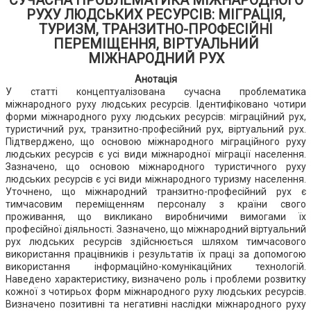
СУЧАСНА ПРОБЛЕМАТИКА МІЖНАРОДНОГО
РУХУ ЛЮДСЬКИХ РЕСУРСІВ: МІГРАЦІЯ,
ТУРИЗМ, ТРАНЗИТНО-ПРОФЕСІЙНІ
ПЕРЕМІЩЕННЯ, ВІРТУАЛЬНИЙ
МІЖНАРОДНИЙ РУХ
Анотація
У статті концептуалізована сучасна проблематика
міжнародного руху людських ресурсів. Ідентифіковано чотири
форми міжнародного руху людських ресурсів: міграційний рух,
туристичний рух, транзитно-професійний рух, віртуальний рух.
Підтверджено, що основою міжнародного міграційного руху
людських ресурсів є усі види міжнародної міграції населення.
Зазначено, що основою міжнародного туристичного руху
людських ресурсів є усі види міжнародного туризму населення.
Уточнено, що міжнародний транзитно-професійний рух є
тимчасовим переміщенням персоналу з країни свого
проживання, що викликано виробничими вимогами їх
професійної діяльності. Зазначено, що міжнародний віртуальний
рух людських ресурсів здійснюється шляхом тимчасового
використання працівників і результатів їх праці за допомогою
використання інформаційно-комунікаційних технологій.
Наведено характеристику, визначено роль і проблеми розвитку
кожної з чотирьох форм міжнародного руху людських ресурсів.
Визначено позитивні та негативні наслідки міжнародного руху