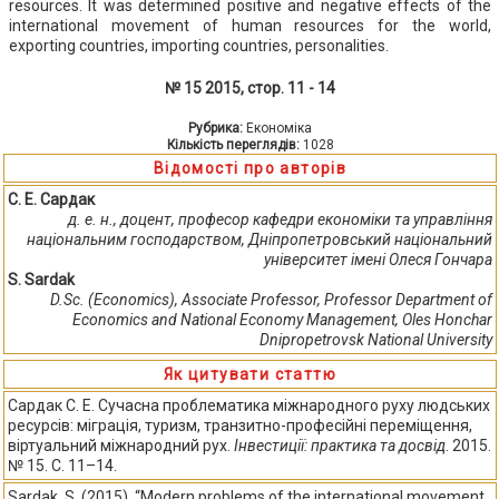
resources. It was determined positive and negative effects of the
international movement of human resources for the world,
exporting countries, importing countries, personalities.
№ 15 2015, стор. 11 - 14
Рубрика:
Економіка
Кількість переглядів:
1028
Відомості про авторів
С. Е. Сардак
д. е. н., доцент, професор кафедри економіки та управління
національним господарством, Дніпропетровський національний
університет імені Олеся Гончара
S. Sardak
D.Sc. (Economics), Associate Professor, Professor Department of
Economics and National Economy Management, Oles Honchar
Dnipropetrovsk National University
Як цитувати статтю
Сардак С. Е. Сучасна проблематика міжнародного руху людських
ресурсів: міграція, туризм, транзитно-професійні переміщення,
віртуальний міжнародний рух.
Інвестиції: практика та досвід
. 2015.
№ 15. С. 11–14.
Sardak, S. (2015), “Modern problems of the international movement