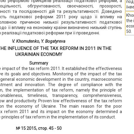
ою реформою принципів реалізації податкової реформи, а
под
ільності, обгрунтованості, своєчасності, прозорості,
Інве
мності та послідовності дій та результативності. Доведено
Khom
ність податкової реформи 2011 року щодо її впливу на
the 
Головною причиною низької результативності податкової
eco
до її впливу на економіку країни визначено низький ступінь
50.
реалізації податкової реформи при її проведенні.
V. Khomutenko, Y. Bogatyreva
THE INFLUENCE OF THE TAX REFORM IN 2011 IN THE
UKRAINIAN ECONOMY
Summary
impact of the tax reform 2011. It established the effectiveness
e its goals and objectives. Monitoring of the impact of the tax
 general economic development in the country, macroeconomic
vestment and innovation. The degree of compliance with the
rm, the implementation of tax reform, namely the principle of
sonableness, timeliness, transparency, comprehensiveness,
ow and productivity. Proven low effectiveness of the tax reform
on the economy of Ukraine. The main reason for the poor
ax reform 2011 and its impact on the economy determined a
 principles of tax reform in the implementation of its conduct.
№ 15 2015, стор. 45 - 50