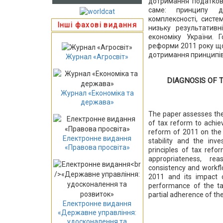
дотримання податков
саме: принципу доц
комплексності, систе
Інші фахові видання
низьку результатив
економіку України. 
реформи 2011 року що
дотримання принципів 
Журнал «Агросвіт»
DIAGNOSIS OF 
Журнал «Економіка та
держава»
The paper assesses the 
of tax reform to achiev
reform of 2011 on the
Електронне видання
stability and the in
«Правова просвіта»
principles of tax refo
appropriateness, rea
consistency and workfl
2011 and its impact 
performance of the t
partial adherence of the
Електронне видання
«Державне управління:
удосконалення та