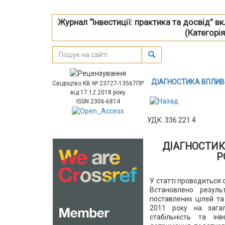
Журнал “Інвестиції: практика та досвід” 
(Категорія
ДІАГНОСТИКА ВПЛИВ
Свідоцтво КВ № 23727-13567ПР
від 17.12.2018 року
ISSN 2306-6814
УДК: 336.221.4
ДІАГНОСТИК
Р
У статті проводиться
Встановлено резул
поставлених цілей т
2011 року на загал
стабільність та інв