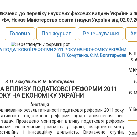
включено до переліку наукових фахових видань України з 
 «Б», Наказ Міністерства освіти і науки України від 02.07.
Головна
Про журнал
Рецензування
Ав
У ПОДАТКОВОЇ РЕФОРМИ 2011 РОКУ НА ЕКОНОМІКУ УКРАЇНИ
В. 
В. П. Хомутенко, Є. М. Богатирьова
к.
V. 
F
В. П. Хомутенко, Є. М. Богатирьова
А ВПЛИВУ ПОДАТКОВОЇ РЕФОРМИ 2011
Є. 
ОКУ НА ЕКОНОМІКУ УКРАЇНИ
Анотація
Y. 
 оцінювання результативності податкової реформи 2011 року.
ьтативність податкової реформи щодо досягнення нею
а задач. Проведено моніторинг впливу податкової реформи
ьний економічний розвиток у країні, макроекономічну
естиційну і інноваційну діяльність. Визначено ступінь
Хом