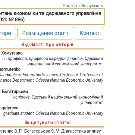
English
•
На русском
питань економіки та державного управління
2020 № 886)
тори
Розміщення статті
Контакт
Відомості про авторів
П. Хомутенко
 е. н., професор, професор кафедри фінансів, Одеський
національний економічний університет
Khomutenko
Candidate of Economic Sciences, Professor, Professor of
inance Department, Odessa National Economic University
М. Богатирьова
аспірант, Одеський національний економічний
університет
Bogatyreva
graduate student, Odessa National Economic University
Як цитувати статтю
утенко В. П., Богатирьова Є. М. Діагностика впливу