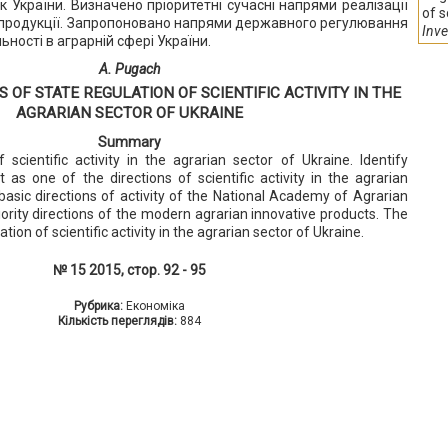
к України. Визначено пріоритетні сучасні напрями реалізації
of s
ї продукції. Запропоновано напрями державного регулювання
Inve
ьності в аграрній сфері України.
A. Pugach
 OF STATE REGULATION OF SCIENTIFIC ACTIVITY IN THE
AGRARIAN SECTOR OF UKRAINE
Summary
scientific activity in the agrarian sector of Ukraine. Identify
as one of the directions of scientific activity in the agrarian
basic directions of activity of the National Academy of Agrarian
iority directions of the modern agrarian innovative products. The
ation of scientific activity in the agrarian sector of Ukraine.
№ 15 2015, стор. 92 - 95
Рубрика:
Економіка
Кількість переглядів:
884