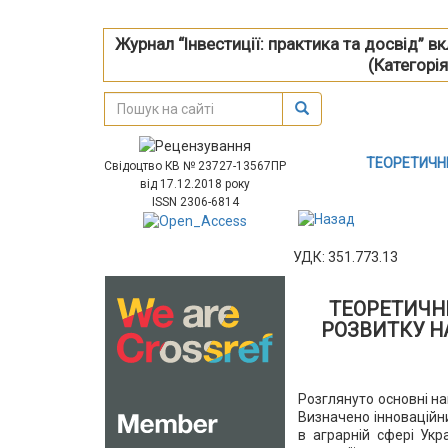
Журнал “Інвестиції: практика та досвід” 
(Категорія
ТЕОРЕТИЧН
Свідоцтво КВ № 23727-13567ПР
від 17.12.2018 року
ISSN 2306-6814
УДК: 351.773.13
ТЕОРЕТИЧН
РОЗВИТКУ НА
Розглянуто основні на
Визначено інноваційни
в аграрній сфері Укр