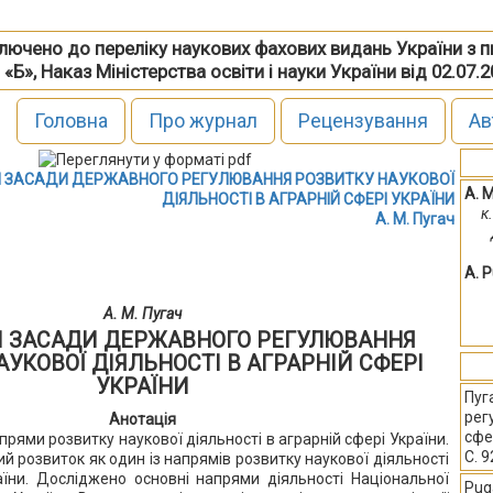
включено до переліку наукових фахових видань України з 
 «Б», Наказ Міністерства освіти і науки України від 02.07.
Головна
Про журнал
Рецензування
Ав
І ЗАСАДИ ДЕРЖАВНОГО РЕГУЛЮВАННЯ РОЗВИТКУ НАУКОВОЇ
А. 
ДІЯЛЬНОСТІ В АГРАРНІЙ СФЕРІ УКРАЇНИ
к
А. М. Пугач
A. 
А. М. Пугач
І ЗАСАДИ ДЕРЖАВНОГО РЕГУЛЮВАННЯ
УКОВОЇ ДІЯЛЬНОСТІ В АГРАРНІЙ СФЕРІ
УКРАЇНИ
Пуг
рег
Анотація
сфе
прями розвитку наукової діяльності в аграрній сфері України.
С. 
й розвиток як один із напрямів розвитку наукової діяльності
аїни. Досліджено основні напрями діяльності Національної
Puga