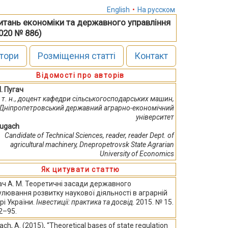
English
•
На русском
питань економіки та державного управління
2020 № 886)
тори
Розміщення статті
Контакт
Відомості про авторів
М. Пугач
. т. н., доцент кафедри сільськогосподарських машин,
Дніпропетровський державний аграрно-економічний
університет
Pugach
Candidate of Technical Sciences, reader, reader Dept. of
agricultural machinery, Dnepropetrovsk State Agrarian
University of Economics
Як цитувати статтю
ач А. М. Теоретичні засади державного
улювання розвитку наукової діяльності в аграрній
рі України.
Інвестиції: практика та досвід
. 2015. № 15.
92–95.
ch, A. (2015), “Theoretical bases of state regulation