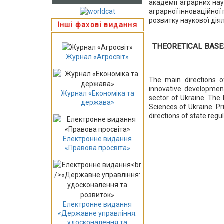
академії аграрних нау
аграрної інноваційно
розвитку наукової діял
Інші фахові видання
THEORETICAL BASES
Журнал «Агросвіт»
The main directions of 
innovative development 
Журнал «Економіка та
sector of Ukraine. The 
держава»
Sciences of Ukraine. Pr
directions of state regul
Електронне видання
«Правова просвіта»
Електронне видання
«Державне управління:
удосконалення та