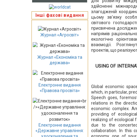
для розвитку міждер
здійсненні міжнаро
злагодженій координа
Інші фахові видання
цьому зв'язку особл
світового господарст
присвячена дослідженн
напрямів раціонально
Журнал «Агросвіт»
екологічно орієнтов
взаємодії. Розгляну
проектів, що реалізуют
Журнал «Економіка та
держава»
USING OF INTERNA
Електронне видання
Global economic space
«Правова просвіта»
which, in particular, pr
Speech goes, foremost
relations in the direct
economic complex. Am
providing of ecologic
realizing of ecological
due to the concerted
Електронне видання
collaboration. In this
«Державне управління:
economy, one of sourc
удосконалення та