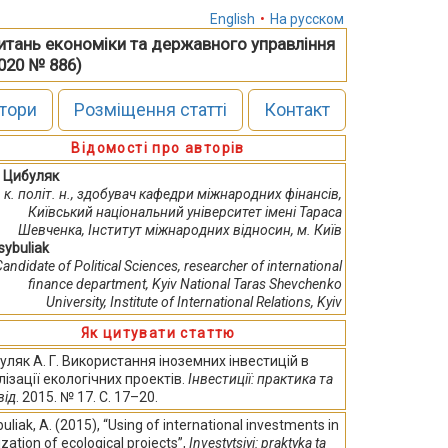
English
•
На русском
питань економіки та державного управління
2020 № 886)
тори
Розміщення статті
Контакт
Відомості про авторів
. Цибуляк
к. політ. н., здобувач кафедри міжнародних фінансів,
Київський національний університет імені Тараса
Шевченка, Інститут міжнародних відносин, м. Київ
sybuliak
Сandidate of Political Sciences, researcher of international
finance department, Kyiv National Taras Shevchenko
University, Institute of International Relations, Kyiv
Як цитувати статтю
уляк А. Г. Використання іноземних інвестицій в
лізації екологічних проектів.
Інвестиції: практика та
від
. 2015. № 17. С. 17–20.
uliak, A. (2015), “Using of international investments in
ization of ecological projects”,
Investytsiyi: praktyka ta