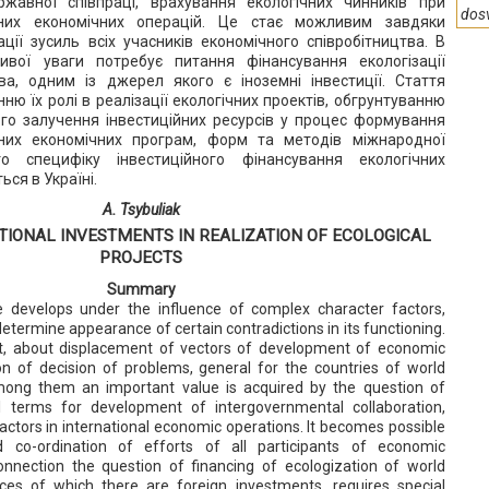
жавної співпраці, врахування екологічних чинників при
dos
дних економічних операцій. Це стає можливим завдяки
ції зусиль всіх учасників економічного співробітництва. В
ивої уваги потребує питання фінансування екологізації
ва, одним із джерел якого є іноземні інвестиції. Стаття
ю їх ролі в реалізації екологічних проектів, обгрунтуванню
го залучення інвестиційних ресурсів у процес формування
аних економічних програм, форм та методів міжнародної
то специфіку інвестиційного фінансування екологічних
ься в Україні.
A. Tsybuliak
TIONAL INVESTMENTS IN REALIZATION OF ECOLOGICAL
PROJECTS
Summary
 develops under the influence of complex character factors,
edetermine appearance of certain contradictions in its functioning.
, about displacement of vectors of development of economic
ion of decision of problems, general for the countries of world
ong them an important value is acquired by the question of
al terms for development of intergovernmental collaboration,
 factors in international economic operations. It becomes possible
 co-ordination of efforts of all participants of economic
 connection the question of financing of ecologization of world
es of which there are foreign investments, requires special