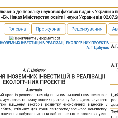
включено до переліку наукових фахових видань України з 
 «Б», Наказ Міністерства освіти і науки України від 02.07.
Головна
Про журнал
Рецензування
Ав
НОЗЕМНИХ ІНВЕСТИЦІЙ В РЕАЛІЗАЦІЇ ЕКОЛОГІЧНИХ ПРОЕКТІВ
А. Г
А. Г. Цибуляк
A. T
А. Г. Цибуляк
Я ІНОЗЕМНИХ ІНВЕСТИЦІЙ В РЕАЛІЗАЦІЇ
ЕКОЛОГІЧНИХ ПРОЕКТІВ
Анотація
ий простір розвивається під впливом чинників комплексного
Циб
ма, зумовлюють появу певних протиріч у його функціонуванні.
реа
 про зміщення векторів розвитку економічних відносин у
дос
облем, спільних для країн світогосподарського комплексу.
Tsyb
 значення набуває питання забезпечення екологічних умов
real