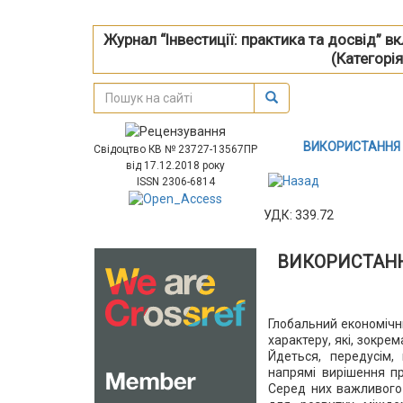
Журнал “Інвестиції: практика та досвід” 
(Категорія
ВИКОРИСТАННЯ І
Свідоцтво КВ № 23727-13567ПР
від 17.12.2018 року
ISSN 2306-6814
УДК: 339.72
ВИКОРИСТАНН
Глобальний економічн
характеру, які, зокре
Йдеться, передусім,
напрямі вирішення пр
Серед них важливого