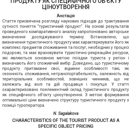
ПРОДУКТУ ЯК СПЕЦИФІЧНОГО ОБ'ЄКТУ
ЦІНОУТВОРЕННЯ
Анотація
Стаття присвячена розгляду наукових підходів до трактування
сутності поняття "туристичний продукт". На основі результатів
проведеного компаративного аналізу запропоновано авторське
визначення досліджуваного терміну. Встановлено, що
визначення туристичного продукту має характеризувати його як
комплекс предметів споживання та послуг, необхідних у процесі
подорожі, та має враховувати туристично-рекреаційні ресурси,
які являються основною метою поїздки туриста у регіон і
визначають його споживчий вибір. Доведено, що туристичному
продукту притаманні свої, відмінні особливості такі, як
сезонність споживання, нетранспортабельність, залежність від
територіальних особливостей, зовнішніх чинників, що не
залежать від волі та дій продавця і покупця. У статті
охарактеризовано поелементний склад туристичного продукту
як специфічного об'єкту ціноутворення. З метою формування
оптимальної ціни визначено структуру туристичного продукту з
позиції туроператора.
N. Sagalakova
CHARACTERISTICS OF THE TOURIST PRODUCT AS A
SPECIFIC OBJECT PRICING