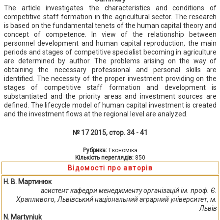
The article investigates the characteristics and conditions of
competitive staff formation in the agricultural sector. The research
is based on the fundamental tenets of the human capital theory and
concept of competence. In view of the relationship between
personnel development and human capital reproduction, the main
periods and stages of competitive specialist becoming in agriculture
are determined by author. The problems arising on the way of
obtaining the necessary professional and personal skills are
identified. The necessity of the proper investment providing on the
stages of competitive staff formation and development is
substantiated and the priority areas and investment sources are
defined. The lifecycle model of human capital investment is created
and the investment flows at the regional level are analyzed.
№ 17 2015, стор. 34 - 41
Рубрика:
Економіка
Кількість переглядів:
850
Відомості про авторів
Н. В. Мартинюк
асистент кафедри менеджменту організацій ім. проф. Є.
Храпливого, Львівський національний аграрний університет, м.
Львів
N. Martyniuk