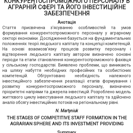
КОНКУРЕНТОСПРОМОЖНОГО ПЕРСОНАЛУ В
АГРАРНІЙ СФЕРІ ТА ЙОГО ІНВЕСТИЦІЙНЕ
ЗАБЕЗПЕЧЕННЯ
Анотація
Стаття присвячена з'ясуванню особливостей та умов
формування конкурентоспроможного персоналу у аграрному
секторі економіки. Дослідження базується на фундаментальних
положеннях теорії людського капіталу та концепції компетенцій.
На основі взаємозв'язку процесів розвитку персоналу і
відтворення людського капіталу автором визначено основні
періоди та етапи становлення конкурентоспроможного фахівця
у сільському господарстві. Виявлено проблеми, що виникають
на шляху набуття необхідних професійних та особистісних
компетенцій. Обгрунтовано необхідність належного
інвестиційного забезпечення реалізації етапів формування і
розвитку конкурентоспроможного персоналу, визначено
пріоритетні напрями та джерела інвестицій. Розроблено модель
життєвого циклу інвестування людського капіталу та здійснено
аналіз обсягу інвестиційних потоків на регіональному рівні.
N. Martyniuk
THE STAGES OF COMPETITIVE STAFF FORMATION IN THE
AGRARIAN SPHERE AND ITS INVESTMENT PROVIDING
Summary