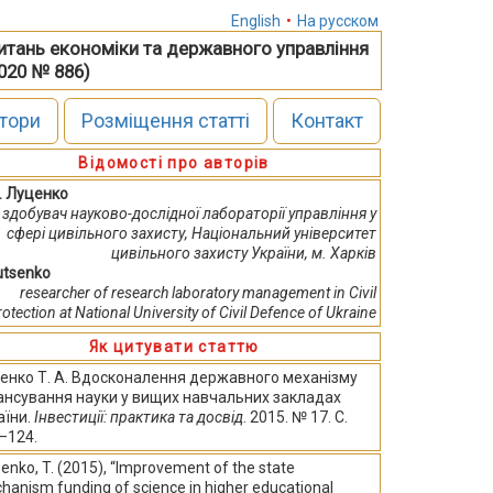
English
•
На русском
питань економіки та державного управління
2020 № 886)
тори
Розміщення статті
Контакт
Відомості про авторів
А. Луценко
здобувач науково-дослідної лабораторії управління у
сфері цивільного захисту, Національний університет
цивільного захисту України, м. Харків
Lutsenko
researcher of research laboratory management in Civil
rotection at National University of Civil Defence of Ukraine
Як цитувати статтю
енко Т. А. Вдосконалення державного механізму
ансування науки у вищих навчальних закладах
аїни.
Інвестиції: практика та досвід
. 2015. № 17. С.
–124.
enko, T. (2015), “Improvement of the state
hanism funding of science in higher educational