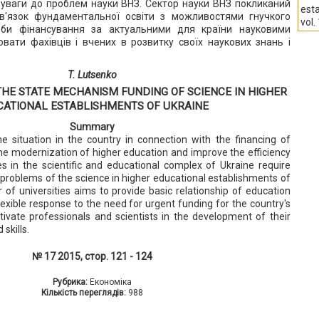
уваги до проблем науки ВНЗ. Сектор науки ВНЗ покликаний
est
в'язок фундаментальної освіти з можливостями гнучкого
vol.
еби фінансування за актуальними для країни науковими
вати фахівців і вчених в розвитку своїх наукових знань і
T. Lutsenko
HE STATE MECHANISM FUNDING OF SCIENCE IN HIGHER
CATIONAL ESTABLISHMENTS OF UKRAINE
Summary
he situation in the country in connection with the financing of
he modernization of higher education and improve the efficiency
es in the scientific and educational complex of Ukraine require
e problems of the science in higher educational establishments of
 of universities aims to provide basic relationship of education
flexible response to the need for urgent funding for the country's
otivate professionals and scientists in the development of their
skills.
№ 17 2015, стор. 121 - 124
Рубрика:
Економіка
Кількість переглядів:
988