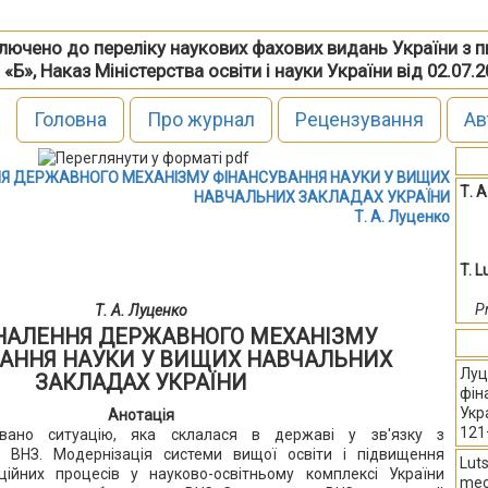
включено до переліку наукових фахових видань України з 
 «Б», Наказ Міністерства освіти і науки України від 02.07.
Головна
Про журнал
Рецензування
Ав
 ДЕРЖАВНОГО МЕХАНІЗМУ ФІНАНСУВАННЯ НАУКИ У ВИЩИХ
Т. 
НАВЧАЛЬНИХ ЗАКЛАДАХ УКРАЇНИ
Т. А. Луценко
T. 
P
Т. А. Луценко
НАЛЕННЯ ДЕРЖАВНОГО МЕХАНІЗМУ
АННЯ НАУКИ У ВИЩИХ НАВЧАЛЬНИХ
Луц
ЗАКЛАДАХ УКРАЇНИ
фін
Укр
Анотація
121
овано ситуацію, яка склалася в державі у зв'язку з
 ВНЗ. Модернізація системи вищої освіти і підвищення
Luts
аційних процесів у науково-освітньому комплексі України
mec