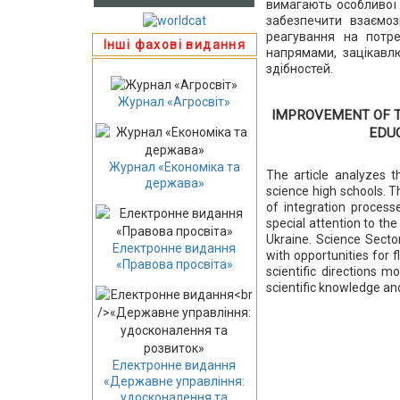
вимагають особливої 
забезпечити взаємоз
реагування на потр
Інші фахові видання
напрямами, зацікавлю
здібностей.
Журнал «Агросвіт»
IMPROVEMENT OF T
EDU
Журнал «Економіка та
The article analyzes t
держава»
science high schools. T
of integration process
special attention to th
Ukraine. Science Sector
Електронне видання
with opportunities for 
«Правова просвіта»
scientific directions m
scientific knowledge and 
Електронне видання
«Державне управління:
удосконалення та