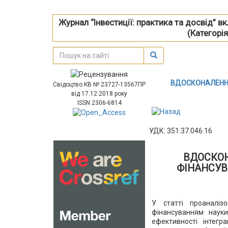
Журнал “Інвестиції: практика та досвід” 
(Категорія
ВДОСКОНАЛЕННЯ
Свідоцтво КВ № 23727-13567ПР
від 17.12.2018 року
ISSN 2306-6814
УДК: 351:37.046.16
ВДОСКО
ФІНАНСУВ
У статті проаналіз
фінансуванням науки
ефективності інтегр