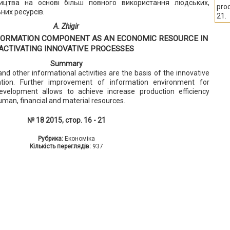
ицтва на основі більш повного використання людських,
pro
них ресурсів.
21.
A. Zhigir
FORMATION COMPONENT AS AN ECONOMIC RESOURCE IN
ACTIVATING INNOVATIVE PROCESSES
Summary
d other informational activities are the basis of the innovative
tion. Further improvement of information environment for
development allows to achieve increase production efficiency
uman, financial and material resources.
№ 18 2015, стор. 16 - 21
Рубрика:
Економіка
Кількість переглядів:
937