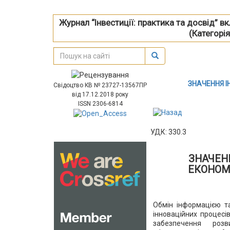
Журнал “Інвестиції: практика та досвід” 
(Категорія
ЗНАЧЕННЯ І
Свідоцтво КВ № 23727-13567ПР
від 17.12.2018 року
ISSN 2306-6814
УДК: 330.3
ЗНАЧЕН
ЕКОНОМ
Обмін інформацією та
інноваційних процес
забезпечення розв