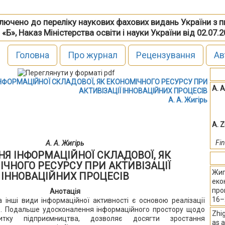
включено до переліку наукових фахових видань України з 
 «Б», Наказ Міністерства освіти і науки України від 02.07.
Головна
Про журнал
Рецензування
Ав
НФОРМАЦІЙНОЇ СКЛАДОВОЇ, ЯК ЕКОНОМІЧНОГО РЕСУРСУ ПРИ
А. А
АКТИВІЗАЦІЇ ІННОВАЦІЙНИХ ПРОЦЕСІВ
А. А. Жигірь
A. Z
Fi
А. А. Жигірь
НЯ ІНФОРМАЦІЙНОЇ СКЛАДОВОЇ, ЯК
ІЧНОГО РЕСУРСУ ПРИ АКТИВІЗАЦІЇ
Жиг
ІННОВАЦІЙНИХ ПРОЦЕСІВ
еко
про
Анотація
16–
 інші види інформаційної активності є основою реалізації
ів. Подальше удосконалення інформаційного простору щодо
Zhig
итку підприємництва, дозволяє досягти зростання
as a