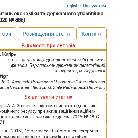
English
•
На русском
питань економіки та державного управління
2020 № 886)
тори
Розміщення статті
Контакт
Відомості про авторів
. Жигірь
к. е. н., доцент кафедри економічної кібернетики і
фінансів, Бердянський державний педагогічний
університет, м. Бердянськ
higir
Ph.D., Associate Professor of Economic Cybernetics and
nance Department Berdyansk State Pedagogical University
Як цитувати статтю
ірь А. А. Значення інформаційної складової, як
номічного ресурсу при активізації інноваційних
цесів.
Інвестиції: практика та досвід
. 2015. № 18. С.
21.
ir, A. (2015), “Importance of information component
n economic resource in activating innovative