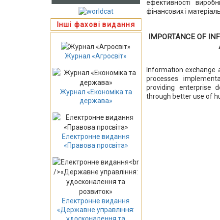
ефективності виробн
фінансових і матеріаль
Інші фахові видання
IMPORTANCE OF IN
Журнал «Агросвіт»
Information exchange an
processes implementa
providing enterprise 
Журнал «Економіка та
through better use of h
держава»
Електронне видання
«Правова просвіта»
Електронне видання
«Державне управління:
удосконалення та