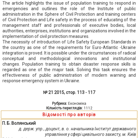
The article highlights the issue of population training to respond in
emergencies and outlines the role of the Institute of public
administration in the Sphere of Civil Protection and training centers
of Civil Protection and Life safety in the process of educating of the
management staff and professionals of executive bodies, local
authorities, enterprises, institutions and organizations involved in the
implementation of civil protection measures.
The necessity of introduction of Life Safety European Standards in
the country as one of the requirements for Euro-Atlantic -Ukraine
integration is proved. It is possible under the circumstances of radical
conceptual and methodological innovations and institutional
changes. Population training to obtain disaster response skills is
regarded as one of the major task. Solving this task ensures the
effectiveness of public administration of modern warning and
response emergency system in Ukraine.
№ 21 2015, стор. 113 - 117
Рубрика:
Економіка
Кількість переглядів:
1112
Відомості про авторів
П. Б. Волянський
д. держ. упр., доцент, в. о. начальника Інститут державного
управління у сфері цивільного захисту, м. Київ