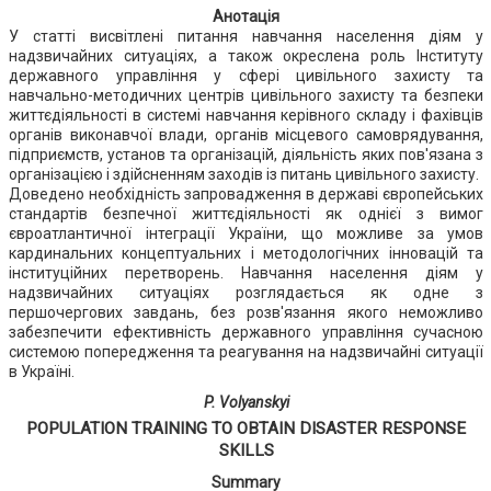
Анотація
У статті висвітлені питання навчання населення діям у
надзвичайних ситуаціях, а також окреслена роль Інституту
державного управління у сфері цивільного захисту та
навчально-методичних центрів цивільного захисту та безпеки
життєдіяльності в системі навчання керівного складу і фахівців
органів виконавчої влади, органів місцевого самоврядування,
підприємств, установ та організацій, діяльність яких пов'язана з
організацією і здійсненням заходів із питань цивільного захисту.
Доведено необхідність запровадження в державі європейських
стандартів безпечної життєдіяльності як однієї з вимог
євроатлантичної інтеграції України, що можливе за умов
кардинальних концептуальних і методологічних інновацій та
інституційних перетворень. Навчання населення діям у
надзвичайних ситуаціях розглядається як одне з
першочергових завдань, без розв'язання якого неможливо
забезпечити ефективність державного управління сучасною
системою попередження та реагування на надзвичайні ситуації
в Україні.
P. Volyanskyi
POPULATION TRAINING TO OBTAIN DISASTER RESPONSE
SKILLS
Summary