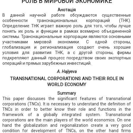
РОЛЬ В МИРОВОЙ ЭКОНОМИКЕ
Анотація
В данной научной работе обсуждаются существенные
особенности транснациональных корпораций (ТНК).
Определение ТНК играет важную роль для того, чтобы лучше
понять их роль и функции в рамках всемирно объединенной
системы. Транснациональные корпорации являются основными
участниками мировой экономики. С одной стороны,
глобализация и регионализация создают очень хорошие
условия для развития ТНК, а с другой стороны, фирмы
подкрепляют данный процесс посредством своих экспортных
операций и прямых зарубежных инвестиций.
A. Hajiyeva
TRANSNATIONAL CORPORATIONS AND THEIR ROLE IN
WORLD ECONOMY
Summary
This paper discusses the significant features of transnational
corporations (TNCs). It is necessary to understand the definition of
TNCs in order to better know their role and functions in the
framework of a globally integrated system. Transnational
corporations are the main players of the world economics. On one
hand the globalization and regionalization create a very good
condition for development of TNCs, on the other hand firms