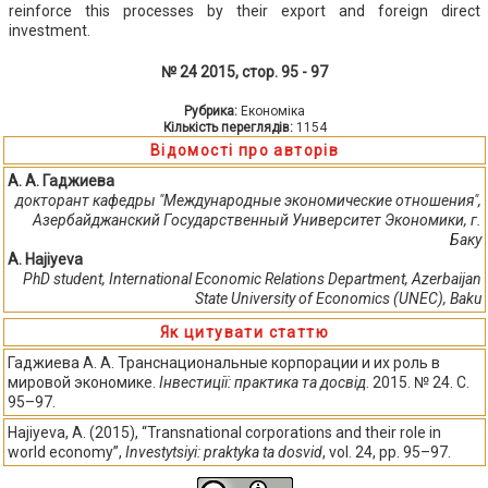
reinforce this processes by their export and foreign direct
investment.
№ 24 2015, стор. 95 - 97
Рубрика:
Економіка
Кількість переглядів:
1154
Відомості про авторів
A. A. Гаджиевa
докторант кафедры "Международные экономические отношения",
Азербайджанский Государственный Университет Экономики, г.
Баку
A. Hajiyeva
PhD student, International Economic Relations Department, Azerbaijan
State University of Economics (UNEC), Baku
Як цитувати статтю
Гаджиевa A. A. Транснациональные корпорации и их роль в
мировой экономике.
Інвестиції: практика та досвід
. 2015. № 24. С.
95–97.
Hajiyeva, A. (2015), “Transnational corporations and their role in
world economy”,
Investytsiyi: praktyka ta dosvid
, vol. 24, pp. 95–97.