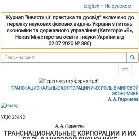
English
•
На русском
Журнал “Інвестиції: практика та досвід” включено до
переліку наукових фахових видань України з питань
економіки та державного управління (Категорія «Б»,
Наказ Міністерства освіти і науки України від
02.07.2020 № 886)
Toggle
naviga
ТРАНСНАЦИОНАЛЬНЫЕ КОРПОРАЦИИ И ИХ РОЛЬ В МИРОВОЙ
ЭКОНОМИКЕ
A. A. Гаджиевa
УДК: 339.92
A. A. Гаджиевa
ТРАНСНАЦИОНАЛЬНЫЕ КОРПОРАЦИИ И ИХ