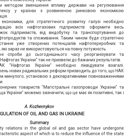
им методом зменшення впливу держави на регулювання
плексу у країнах з розвиненою ринковою економікою
ція.
 економіки, для стратегічного розвитку галузі необхідно
ідацію всіх нафтогазових підприємств: оформити весь
жок підприємств, від видобутку та транспортування до
афтопродуктів та споживання. Таким чином буде стратегічно
стання уже створених потенціалів нафтопереробних та
, які зараз не використовуються на повну потужність.
ні спроби до сьогоднішнього часу реорганізувати та
Нафтогаз України" так не призвели до бажаних результатів.
 "Нафтогаз України" необхідно ліквідувати взагалі.
ень нових радикальних реформ призводить до того, що НАК
ям минулого, установою з декларативними повноваженнями
и.
онерних товариств "Магістральні газопроводи України" та
ища України" можемо зазначити, що це має як позитивні, так і
A. Kozhevnykov
GULATION OF OIL AND GAS IN UKRAINE
Summary
ty relations in the global oil and gas sector have undergone
acteristic aspect of which is to reduce the influence of the state