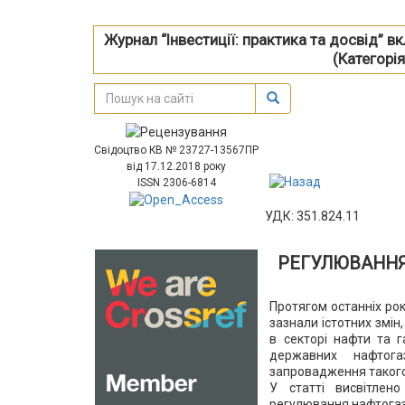
Журнал “Інвестиції: практика та досвід” 
(Категорія
Свідоцтво КВ № 23727-13567ПР
від 17.12.2018 року
ISSN 2306-6814
УДК: 351.824.11
РЕГУЛЮВАННЯ
Протягом останніх рок
зазнали істотних змі
в секторі нафти та г
державних нафтога
запровадження такого
У статті висвітлен
регулювання нафтогаз