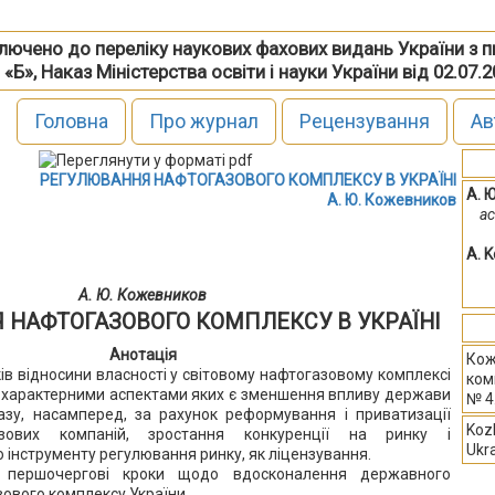
включено до переліку наукових фахових видань України з 
 «Б», Наказ Міністерства освіти і науки України від 02.07.
Головна
Про журнал
Рецензування
Ав
РЕГУЛЮВАННЯ НАФТОГАЗОВОГО КОМПЛЕКСУ В УКРАЇНІ
А. 
А. Ю. Кожевников
а
A. 
А. Ю. Кожевников
 НАФТОГАЗОВОГО КОМПЛЕКСУ В УКРАЇНІ
Анотація
Кож
ів відносини власності у світовому нафтогазовому комплексі
ком
н, характерними аспектами яких є зменшення впливу держави
№ 4
азу, насамперед, за рахунок реформування і приватизації
Kozh
зових компаній, зростання конкуренції на ринку і
Ukr
 інструменту регулювання ринку, як ліцензування.
о першочергові кроки щодо вдосконалення державного
ового комплексу України.