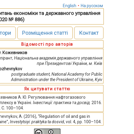
English
•
На русском
питань економіки та державного управління
2020 № 886)
тори
Розміщення статті
Контакт
Відомості про авторів
Ю. Кожевников
спірант, Національна академія державного управління
при Президентові України, м. Київ
Kozhevnykov
рostgraduate student, National Academy for Public
Administration under the President of Ukraine, Kyiv
Як цитувати статтю
евников А. Ю. Регулювання нафтогазового
плексу в Україні.
Інвестиції: практика та досвід
. 2016.
. С. 100–104.
evnykov, A. (2016), “Regulation of oil and gas in
aine”,
Investytsiyi: praktyka ta dosvid
, vol. 4, pp. 100–104.