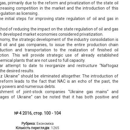
 gas, primarily due to the reform and privatization of the state oil
reasing competition in the market and the introduction of this
ulation as licensing .
e initial steps for improving state regulation of oil and gas in
od of reducing the impact on the state regulation of oil and gas
ith developed market economies considered privatization.
nomy, the strategic development of the industry consolidation is
l oil and gas companies, to issue the entire production chain
uction and transportation to the realization of finished oil
ion. This will provide strategic use of already established
hemical plants that are not used to full capacity.
ar attempt to date to reorganize and restructure "Naftogaz
the desired results.
z Ukraine" should be eliminated altogether. The introduction of
 reform leads to the fact that NAC is an echo of the past, the
ory powers and numerous debts.
ishment of joint-stock companies "Ukraine gas mains" and
ages of Ukraine" can be noted that it has both positive and
№ 4 2016, стор. 100 - 104
Рубрика:
Економіка
Кількість переглядів:
1265