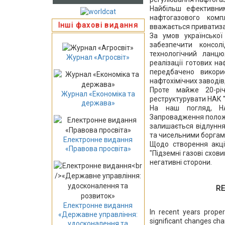
Найбільш ефективн
нафтогазового ком
Інші фахові видання
вважається приватиза
За умов української
забезпечити консол
технологічний ланцю
Журнал «Агросвіт»
реалізації готових н
передбачено викори
нафтохімічних заводів
Проте майже 20-річ
Журнал «Економіка та
реструктурувати НАК "
держава»
На наш погляд, НАК
Запровадження полож
залишається відлунн
та чисельними боргам
Електронне видання
Щодо створення акці
«Правова просвіта»
"Підземні газові схов
негативні сторони.
RE
Електронне видання
In recent years proper
«Державне управління:
significant changes char
удосконалення та