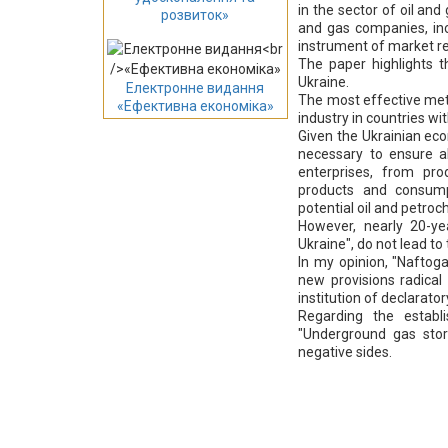
in the sector of oil and
розвиток»
and gas companies, inc
instrument of market reg
The paper highlights th
Ukraine.
Електронне видання
The most effective meth
«Ефективна економіка»
industry in countries w
Given the Ukrainian eco
necessary to ensure al
enterprises, from prod
products and consumpt
potential oil and petroc
However, nearly 20-ye
Ukraine", do not lead to 
In my opinion, "Naftoga
new provisions radical
institution of declarat
Regarding the establ
"Underground gas stor
negative sides.