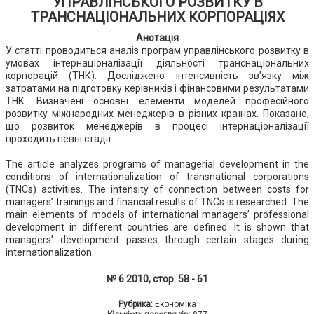
УПРАВЛІНСЬКОГО РОЗВИТКУ В
ТРАНСНАЦІОНАЛЬНИХ КОРПОРАЦІЯХ
Анотація
У статті проводиться аналіз програм управлінського розвитку в
умовах інтернаціоналізації діяльності транснаціональних
корпорацій (ТНК). Досліджено інтенсивність зв’язку між
затратами на підготовку керівників і фінансовими результатами
ТНК. Визначені основні елементи моделей професійного
розвитку міжнародних менеджерів в різних країнах. Показано,
що розвиток менеджерів в процесі інтернаціоналізації
проходить певні стадії.
The article analyzes programs of managerial development in the
conditions of internationalization of transnational corporations
(TNCs) activities. The intensity of connection between costs for
managers’ trainings and financial results of TNCs is researched. The
main elements of models of international managers’ professional
development in different countries are defined. It is shown that
managers’ development passes through certain stages during
internationalization.
№ 6 2010, стор. 58 - 61
Рубрика:
Економіка