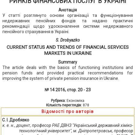
РИНКІВ ФІНАНСОВИХ ПОСЛУГ В УКРАЇНІ
Анотація
У статті розглянуто основи організації та функціонування
недержавних пенсійних фондів та надано практичні
рекомендації щодо удосконалення системи недержавного
пенсійного страхування в Україні.
S. Drobyazko
CURRENT STATUS AND TRENDS OF FINANCIAL SERVICES
MARKETS IN UKRAINE
Summary
The article deals with the basics of functioning institutions and
pension funds and provided practical recommendations for
improving the system of private pension insurance in Ukraine.
№ 14 2016, стор. 20 - 23
Рубрика:
Економіка
Кількість переглядів:
878
Відомості про авторів
С. І. Дробязко
к. е. н., доцент, професор РАЕ ДВНЗ "Український державний хіміко-
технологічний університет", м. Дніпропетровськ, професор