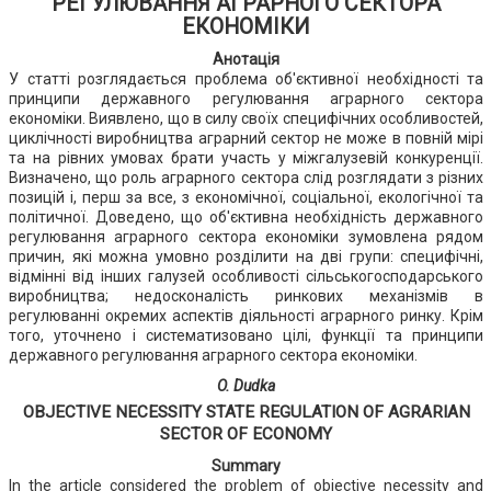
РЕГУЛЮВАННЯ АГРАРНОГО СЕКТОРА
ЕКОНОМІКИ
Анотація
У статті розглядається проблема об'єктивної необхідності та
принципи державного регулювання аграрного сектора
економіки. Виявлено, що в силу своїх специфічних особливостей,
циклічності виробництва аграрний сектор не може в повній мірі
та на рівних умовах брати участь у міжгалузевій конкуренції.
Визначено, що роль аграрного сектора слід розглядати з різних
позицій і, перш за все, з економічної, соціальної, екологічної та
політичної. Доведено, що об'єктивна необхідність державного
регулювання аграрного сектора економіки зумовлена рядом
причин, які можна умовно розділити на дві групи: специфічні,
відмінні від інших галузей особливості сільськогосподарського
виробництва; недосконалість ринкових механізмів в
регулюванні окремих аспектів діяльності аграрного ринку. Крім
того, уточнено і систематизовано цілі, функції та принципи
державного регулювання аграрного сектора економіки.
O. Dudka
OBJECTIVE NECESSITY STATE REGULATION OF AGRARIAN
SECTOR OF ECONOMY
Summary
In the article considered the problem of objective necessity and