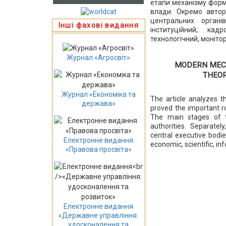
етапи механізму форм
влади. Окремо автор
центральних органів
Інші фахові видання
інституційний, кадр
технологічний, моніт
Журнал «Агросвіт»
MODERN MECH
THEOR
Журнал «Економіка та
The article analyzes t
держава»
proved the important ro
The main stages of t
authorities. Separatel
central executive bodies
Електронне видання
economic, scientific, i
«Правова просвіта»
Електронне видання
«Державне управління:
удосконалення та