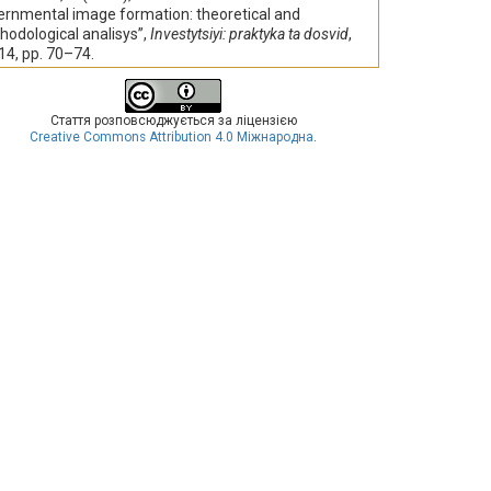
ernmental image formation: theoretical and
odological analisys”,
Investytsiyi: praktyka ta dosvid
,
 14, pp. 70–74.
Стаття розповсюджується за ліцензією
Creative Commons Attribution 4.0 Міжнародна
.