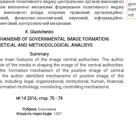
ування позитивного іміджу центральних органів виконавчої
gov
ом визначено механізми формування позитивного іміджу
meth
 виконавчої влади, зокрема: правовий, організаційно-
vol.
овий, фінансово-економічний, науковий, інформаційно-
оринговий, контролюючий механізми.
K. Glushchenko
ANISMS OF GOVERNMENTAL IMAGE FORMATION:
ETICAL AND METHODOLOGICAL ANALISYS
Summary
he main features of the image central authorities. The author
le of the media in shaping the image of the central authorities.
he formation mechanism of the positive image of central
y, the author identified mechanisms of positive image of the
, including: legal, organizational, institutional, human, financial,
nformation technology, monitoring, controlling mechanisms.
№ 14 2016, стор. 70 - 74
Рубрика:
Економіка
Кількість переглядів:
1007