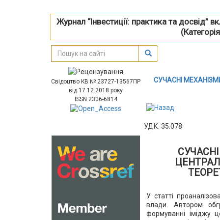
Журнал “Інвестиції: практика та досвід” 
(Категорія
СУЧАСНІ МЕХАНІЗМ
Свідоцтво КВ № 23727-13567ПР
від 17.12.2018 року
ISSN 2306-6814
УДК: 35.078
СУЧАСНІ
ЦЕНТРАЛ
ТЕОРЕ
У статті проаналізов
влади. Автором обг
формуванні іміджу ц