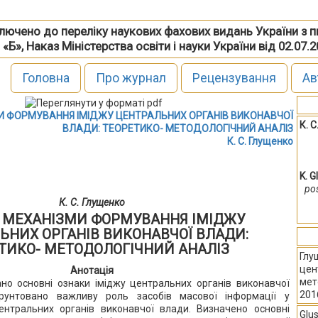
включено до переліку наукових фахових видань України з 
 «Б», Наказ Міністерства освіти і науки України від 02.07.
Головна
Про журнал
Рецензування
Ав
И ФОРМУВАННЯ ІМІДЖУ ЦЕНТРАЛЬНИХ ОРГАНІВ ВИКОНАВЧОЇ
К. 
ВЛАДИ: ТЕОРЕТИКО- МЕТОДОЛОГІЧНИЙ АНАЛІЗ
К. С. Глущенко
K. 
po
К. С. Глущенко
 МЕХАНІЗМИ ФОРМУВАННЯ ІМІДЖУ
ЬНИХ ОРГАНІВ ВИКОНАВЧОЇ ВЛАДИ:
ТИКО- МЕТОДОЛОГІЧНИЙ АНАЛІЗ
Глу
цен
Анотація
мет
ано основні ознаки іміджу центральних органів виконавчої
2016
рунтовано важливу роль засобів масової інформації у
ентральних органів виконавчої влади. Визначено основні
Glu