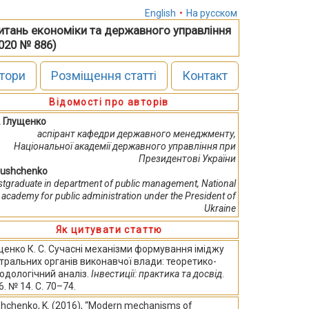
English
•
На русском
питань економіки та державного управління
2020 № 886)
тори
Розміщення статті
Контакт
Відомості про авторів
С. Глущенко
аспірант кафедри державного менеджменту,
Національної академії державного управління при
Президентові України
Glushchenko
stgraduate in department of public management, National
academy for public administration under the President of
Ukraine
Як цитувати статтю
щенко К. С. Сучасні механізми формування іміджу
тральних органів виконавчої влади: теоретико-
одологічний аналіз.
Інвестиції: практика та досвід
.
. № 14. С. 70–74.
shchenko, K. (2016), “Modern mechanisms of