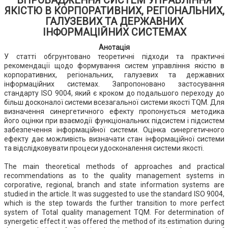
ВПРОВАДЖЕННЯ СИСТЕМ УПРАВЛІННЯ
ЯКІСТЮ В КОРПОРАТИВНИХ, РЕГІОНАЛЬНИХ,
ГАЛУЗЕВИХ ТА ДЕРЖАВНИХ
ІНФОРМАЦІЙНИХ СИСТЕМАХ
Анотація
У статті обгрунтовано теоретичні підходи та практичні
рекомендації щодо формування систем управління якістю в
корпоративних, регіональних, галузевих та державних
інформаційних системах. Запропоновано застосування
стандарту ISO 9004, який є кроком до подальшого переходу до
більш досконалої системи всезагальної системи якості TQM. Для
визначення синергетичного ефекту пропонується методика
його оцінки при взаємодії функціональних підсистем і підсистем
забезпечення інформаційної системи. Оцінка синергетичного
ефекту дає можливість визначати стан інформаційної системи
та відслідковувати процеси удосконалення системи якості.
The main theoretical methods of approaches and practical
recommendations as to the quality management systems in
corporative, regional, branch and state information systems are
studied in the article. It was suggested to use the standard ISO 9004,
which is the step towards the further transition to more perfect
system of Total quality management TQM. For determination of
synergetic effect it was offered the method of its estimation during