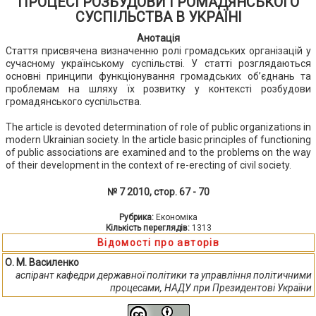
ПРОЦЕСІ РОЗБУДОВИ ГРОМАДЯНСЬКОГО
СУСПІЛЬСТВА В УКРАЇНІ
Анотація
Стаття присвячена визначенню ролі громадських організацій у
сучасному українському суспільстві. У статті розглядаються
основні принципи функціонування громадських об’єднань та
проблемам на шляху їх розвитку у контексті розбудови
громадянського суспільства.
The article is devoted determination of role of public organizations in
modern Ukrainian society. In the article basic principles of functioning
of public associations are examined and to the problems on the way
of their development in the context of re-erecting of civil society.
№ 7 2010, стор. 67 - 70
Рубрика:
Економіка
Кількість переглядів:
1313
Відомості про авторів
О. М. Василенко
аспірант кафедри державної політики та управління політичними
процесами, НАДУ при Президентові України