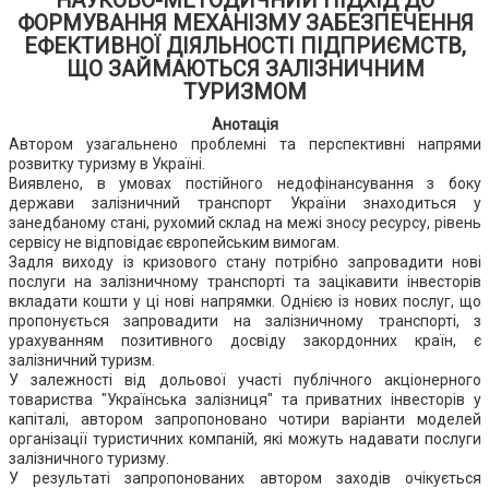
НАУКОВО-МЕТОДИЧНИЙ ПІДХІД ДО
ФОРМУВАННЯ МЕХАНІЗМУ ЗАБЕЗПЕЧЕННЯ
ЕФЕКТИВНОЇ ДІЯЛЬНОСТІ ПІДПРИЄМСТВ,
ЩО ЗАЙМАЮТЬСЯ ЗАЛІЗНИЧНИМ
ТУРИЗМОМ
Анотація
Автором узагальнено проблемні та перспективні напрями
розвитку туризму в Україні.
Виявлено, в умовах постійного недофінансування з боку
держави залізничний транспорт України знаходиться у
занедбаному стані, рухомий склад на межі зносу ресурсу, рівень
сервісу не відповідає європейським вимогам.
Задля виходу із кризового стану потрібно запровадити нові
послуги на залізничному транспорті та зацікавити інвесторів
вкладати кошти у ці нові напрямки. Однією із нових послуг, що
пропонується запровадити на залізничному транспорті, з
урахуванням позитивного досвіду закордонних країн, є
залізничний туризм.
У залежності від дольової участі публічного акціонерного
товариства "Українська залізниця" та приватних інвесторів у
капіталі, автором запропоновано чотири варіанти моделей
організації туристичних компаній, які можуть надавати послуги
залізничного туризму.
У результаті запропонованих автором заходів очікується