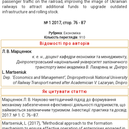
passenger traffic on the railroad, improving the image of Ukrainian
railways to attract additional funds to upgrade outdated
infrastructure and rolling stock.
№ 1 2017, стор. 76 - 87
Рубрика:
Економіка
Кількість переглядів:
910
Відомості про авторів
Л. В. Марценюк
к. е. н., доцент кафедри економіки та менеджменту,
Дніпропетровський національний університет залізничного
транспорту імені академіка В. Лазаряна, м. Дніпро
L. Martseniuk
Dep. "Economics and Management", Dnipropetrovsk National University
of Railway Transport named after Academician V. Lazaryan, Dnipro
Як цитувати статтю
Марценюк Л. В. Науково-методичний підхід до формування
механізму забезпечення ефективної діяльності підприємств, що
займаються залізничним туризмом.
Інвестиції: практика та досвід
.
2017. № 1. С. 76–87.
Martseniuk, L. (2017), “Methodical approach to the formation
mechanism to ensure effective operation of enterprises engaged in