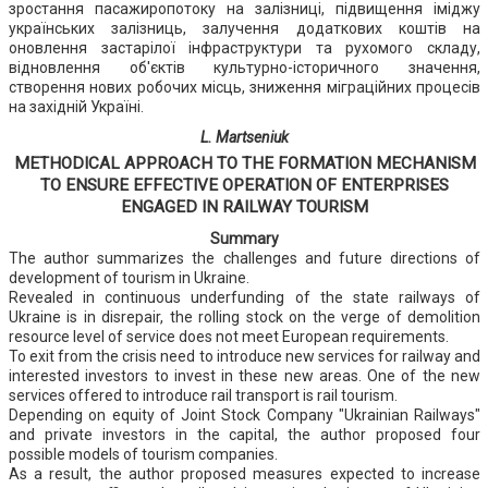
зростання пасажиропотоку на залізниці, підвищення іміджу
українських залізниць, залучення додаткових коштів на
оновлення застарілої інфраструктури та рухомого складу,
відновлення об'єктів культурно-історичного значення,
створення нових робочих місць, зниження міграційних процесів
на західній Україні.
L. Martseniuk
METHODICAL APPROACH TO THE FORMATION MECHANISM
TO ENSURE EFFECTIVE OPERATION OF ENTERPRISES
ENGAGED IN RAILWAY TOURISM
Summary
The author summarizes the challenges and future directions of
development of tourism in Ukraine.
Revealed in continuous underfunding of the state railways of
Ukraine is in disrepair, the rolling stock on the verge of demolition
resource level of service does not meet European requirements.
To exit from the crisis need to introduce new services for railway and
interested investors to invest in these new areas. One of the new
services offered to introduce rail transport is rail tourism.
Depending on equity of Joint Stock Company "Ukrainian Railways"
and private investors in the capital, the author proposed four
possible models of tourism companies.
As a result, the author proposed measures expected to increase