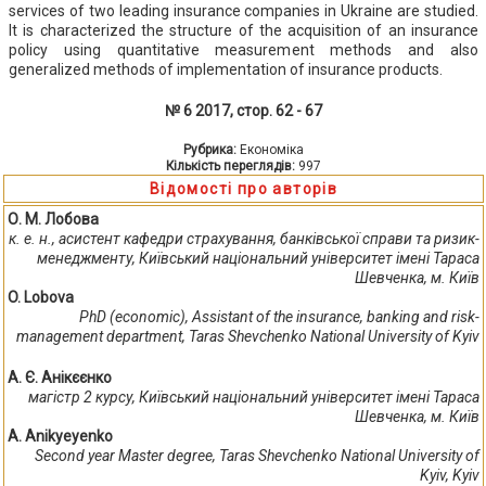
services of two leading insurance companies in Ukraine are studied.
It is characterized the structure of the acquisition of an insurance
policy using quantitative measurement methods and also
generalized methods of implementation of insurance products.
№ 6 2017, стор. 62 - 67
Рубрика:
Економіка
Кількість переглядів:
997
Відомості про авторів
О. М. Лобова
к. е. н., асистент кафедри страхування, банківської справи та ризик-
менеджменту, Київський національний університет імені Тараса
Шевченка, м. Київ
O. Lobova
PhD (economic), Assistant of the insurance, banking and risk-
management department, Taras Shevchenko National University of Kyiv
А. Є. Анікєєнко
магістр 2 курсу, Київський національний університет імені Тараса
Шевченка, м. Київ
A. Anikyeyenko
Second year Master degree, Taras Shevchenko National University of
Kyiv, Kyiv