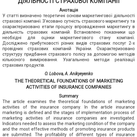
ДІЯЛЬНОСТІ СТРАХОВОЇ КОМПАНІЇ
Анотація
У статті визначено теоретичні основи маркетингової діяльності
страхової компанії. З'ясовано сутність страхового маркетингу та
охарактеризовано етапи процесу впровадження маркетингу в
діяльність страхових компаній. Встановлено показники що
необхідні для оцінки маркетингового стану компанії.
Досліджено прибутковості різних видів страхових послуг 2-х
провідних страхових компаній України. Охарактеризовано
структуру придбання страхового полісу за допомогою методів
кількісного вимірювання. Узагальнено методи реалізації
страхових продуктів.
O. Lobova, A. Anikyeyenko
THE THEORETICAL FOUNDATIONS OF MARKETING
ACTIVITIES OF INSURANCE COMPANIES
Summary
The article examines the theoretical foundations of marketing
activities of the insurance company. In the article insurance
marketing іs defined and the stages of implementation process of
marketing activities of insurance companies are investigated.
Indicators needed to assess the marketing condition of the company
and the most effective methods of promoting insurance products
are submitted. The profitability of different types of insurance