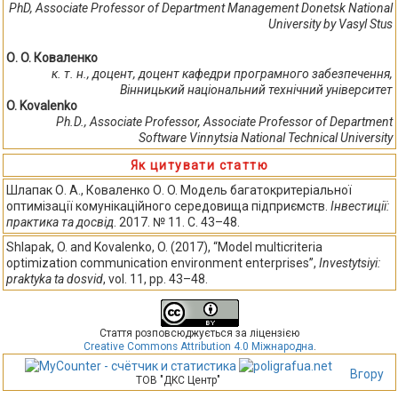
PhD, Associate Professor of Department Management Donetsk National
University by Vasyl Stus
О. O. Коваленко
к. т. н., доцент, доцент кафедри програмного забезпечення,
Вінницький національний технічний університет
O. Kovalenko
Ph.D., Associate Professor, Associate Professor of Department
Software Vinnytsia National Technical University
Як цитувати статтю
Шлапак О. А., Коваленко О. O. Модель багатокритеріальної
оптимізації комунікаційного середовища підприємств.
Інвестиції:
практика та досвід
. 2017. № 11. С. 43–48.
Shlapak, O. and Kovalenko, O. (2017), “Model multicriteria
optimization communication environment enterprises”,
Investytsiyi:
praktyka ta dosvid
, vol. 11, pp. 43–48.
Стаття розповсюджується за ліцензією
Creative Commons Attribution 4.0 Міжнародна
.
Вгору
ТОВ "ДКС Центр"