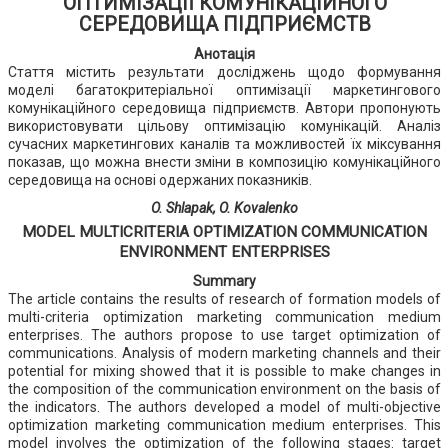
ОПТИМІЗАЦІЇ КОМУНІКАЦІЙНОГО
СЕРЕДОВИЩА ПІДПРИЄМСТВ
Анотація
Стаття містить результати досліджень щодо формування
моделі багатокритеріальної оптимізації маркетингового
комунікаційного середовища підприємств. Автори пропонують
використовувати цільову оптимізацію комунікацій. Аналіз
сучасних маркетингових каналів та можливостей їх міксування
показав, що можна внести зміни в композицію комунікаційного
середовища на основі одержаних показників.
O. Shlapak, O. Kovalenko
MODEL MULTICRITERIA OPTIMIZATION COMMUNICATION
ENVIRONMENT ENTERPRISES
Summary
The article contains the results of research of formation models of
multi-criteria optimization marketing communication medium
enterprises. The authors propose to use target optimization of
communications. Analysis of modern marketing channels and their
potential for mixing showed that it is possible to make changes in
the composition of the communication environment on the basis of
the indicators. The authors developed a model of multi-objective
optimization marketing communication medium enterprises. This
model involves the optimization of the following stages: target