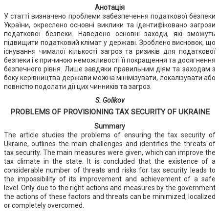
Анотація
У статті визначено проблеми забезпечення податкової безпеки
України, окреслено основні виклики та ідентифіковано загрози
податкової безпеки. Наведено основні заходи, які зможуть
підвищити податковий клімат у державі. Зроблено висновок, що
існування чималої кількості загроз та ризиків для податкової
безпеки і є причиною неможливості її покращення та досягнення
безпечного рівня. Лише завдяки правильним діям та заходам з
боку керівництва держави можна мінімізувати, локалізувати або
повністю подолати дії цих чинників та загроз.
S. Golikov
PROBLEMS OF PROVISIONING TAX SECURITY OF UKRAINE
Summary
The article studies the problems of ensuring the tax security of
Ukraine, outlines the main challenges and identifies the threats of
tax security. The main measures were given, which can improve the
tax climate in the state. It is concluded that the existence of a
considerable number of threats and risks for tax security leads to
the impossibility of its improvement and achievement of a safe
level. Only due to the right actions and measures by the government
the actions of these factors and threats can be minimized, localized
or completely overcomed.