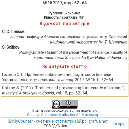
№ 15 2017, стор. 62 - 64
Рубрика:
Економіка
Кількість переглядів:
921
Відомості про авторів
С. С. Голіков
аспірант кафедри фінансів економічного факультету, Київський
національний університет ім. Т. Шевченка
S. Golikov
Post-graduate student of the Department of Finance, Faculty of
Economics, Taras Shevchenko Kyiv National University
Як цитувати статтю
Голіков С. С. Проблеми забезпечення податкової безпеки
України.
Інвестиції: практика та досвід
. 2017. № 15. С. 62–64.
Golikov, S. (2017), “Problems of provisioning tax security of Ukraine”,
Investytsiyi: praktyka ta dosvid
, vol. 15, pp. 62–64.
Стаття розповсюджується за ліцензією
Creative Commons Attribution 4.0 Міжнародна
.
Вгору
ТОВ "ДКС Центр"