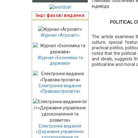
глибоких політичних й
індивіда.
Інші фахові видання
POLITICAL C
Журнал «Агросвіт»
The article examines th
culture, special featu
practical politics, polit
noted that the political
Журнал «Економіка та
and ideals, suggests th
держава»
political line and moral 
Електронне видання
«Правова просвіта»
Електронне видання
«Державне управління:
удосконалення та