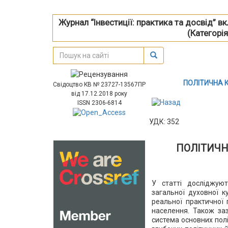
Журнал “Інвестиції: практика та досвід” 
(Категорія
ПОЛІТИЧНА 
Свідоцтво КВ № 23727-13567ПР
від 17.12.2018 року
ISSN 2306-6814
УДК: 352
ПОЛІТИЧН
У статті досліджуют
загальної духовної к
реальної практичної 
населення. Також заз
система основних полі