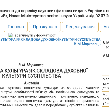
включено до переліку наукових фахових видань України з 
 «Б», Наказ Міністерства освіти і науки України від 02.07.
Головна
Про журнал
Рецензування
Ав
КУЛЬТУРА ЯК СКЛАДОВА ДУХОВНОЇ КУЛЬТУРИ СУСПІЛЬСТВА
В. 
В. М. Марковець
а
V. 
В. М. Марковець
А КУЛЬТУРА ЯК СКЛАДОВА ДУХОВНОЇ
КУЛЬТУРИ СУСПІЛЬСТВА
Мар
Анотація
дух
ься сутність політичної культури як складової частини
дос
ультури, особливості зв'язку між політичною культурою та
Mark
політикою, політичною свідомістю і політичною поведінкою
soci
начається, що політична культура як ціннісно-нормативна
94–
тичних цінностей та ідеалів передбачає у суб'єкта наявність