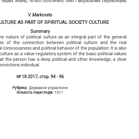
 інших знань, чіткої політичної лінії і моральних переконань
V. Markovets
ULTURE AS PART OF SPIRITUAL SOCIETY CULTURE
Summary
e nature of political culture as an integral part of the general
res of the connection between political culture and the real
ical consciousness and political behavior of the population. It is also
 culture as a value-regulatory system of the basic political values
at the person has a deep political and other knowledge, a clear
convictions individual.
№ 18 2017, стор. 94 - 96
Рубрика:
Державне управління
Кількість переглядів:
1011