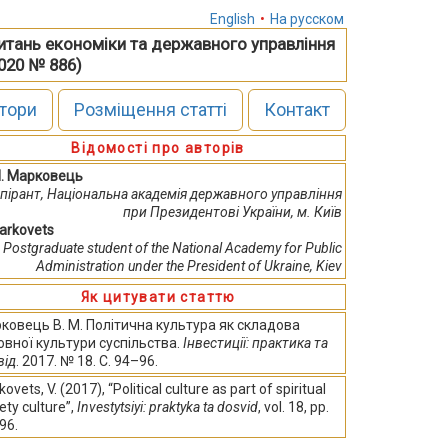
English
•
На русском
питань економіки та державного управління
2020 № 886)
тори
Розміщення статті
Контакт
Відомості про авторів
М. Марковець
спірант, Національна академія державного управління
при Президентові України, м. Київ
Markovets
Postgraduate student of the National Academy for Public
Administration under the President of Ukraine, Kiev
Як цитувати статтю
ковець В. М. Політична культура як складова
овної культури суспільства.
Інвестиції: практика та
від
. 2017. № 18. С. 94–96.
ovets, V. (2017), “Political culture as part of spiritual
ety culture”,
Investytsiyi: praktyka ta dosvid
, vol. 18, pp.
96.