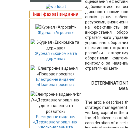
оцінювання ефективно
здійснюватися на осн
діяльності промислов
Інші фахові видання
аналіз рівня забез
ресурсами; визначенн
на ефективність ви
використання оборо
Журнал «Агросвіт»
стратегічного управл
управління оборотни
ефективності страте
розробки алгоритм
Журнал «Економіка та
оборотними коштами
держава»
контролю за наявним
стратегічної мети.
Електронне видання
DETERMINATION T
«Правова просвіта»
MAN
The article describes t
strategic management o
working capital in the 
Електронне видання
the effectiveness of s
«Державне управління:
consideration of a cert
удосконалення та
industrial enterprises i