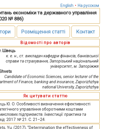
English
•
На русском
питань економіки та державного управління
2020 № 886)
тори
Розміщення статті
Контакт
Відомості про авторів
О. Швець
к. е. н., ст. викладач кафедри фінансів, банківської
справи та страхування, Запорізький національний
університет, м. Запоріжжя
 Shvets
Candidate of Economic Sciences, senior lecturer of the
artment of Finance, banking and insurance, Zaporizhzhya
national University, Zaporizhzhya
Як цитувати статтю
ць Ю. О. Особливості визначення ефективності
атегічного управління оборотними коштами
мислових підприємств.
Інвестиції: практика та
від
. 2017. № 21. С. 21–24.
ts, Yu. (2017), “Determination the effectiveness of