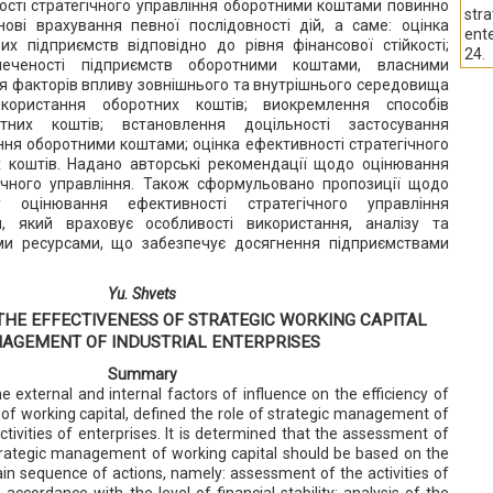
сті стратегічного управління оборотними коштами повинно
stra
ові врахування певної послідовності дій, а саме: оцінка
ente
их підприємств відповідно до рівня фінансової стійкості;
24.
печеності підприємств оборотними коштами, власними
я факторів впливу зовнішнього та внутрішнього середовища
користання оборотних коштів; виокремлення способів
тних коштів; встановлення доцільності застосування
іння оборотними коштами; оцінка ефективності стратегічного
х коштів. Надано авторські рекомендації щодо оцінювання
гічного управління. Також сформульовано пропозиції щодо
у оцінювання ефективності стратегічного управління
, який враховує особливості використання, аналізу та
и ресурсами, що забезпечує досягнення підприємствами
Yu. Shvets
HE EFFECTIVENESS OF STRATEGIC WORKING CAPITAL
AGEMENT OF INDUSTRIAL ENTERPRISES
Summary
he external and internal factors of influence on the efficiency of
f working capital, defined the role of strategic management of
activities of enterprises. It is determined that the assessment of
trategic management of working capital should be based on the
ain sequence of actions, namely: assessment of the activities of
n accordance with the level of financial stability; analysis of the