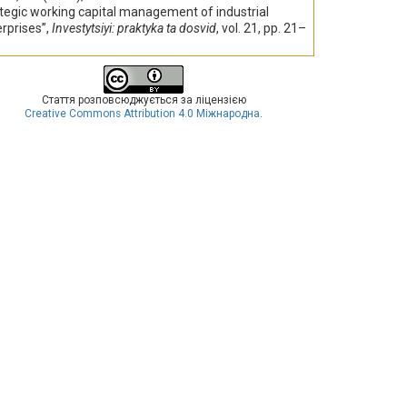
tegic working capital management of industrial
rprises”,
Investytsiyi: praktyka ta dosvid
, vol. 21, pp. 21–
Стаття розповсюджується за ліцензією
Creative Commons Attribution 4.0 Міжнародна
.