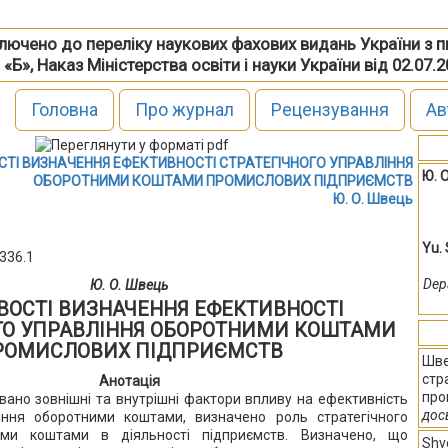
включено до переліку наукових фахових видань України з 
 «Б», Наказ Міністерства освіти і науки України від 02.07.
Головна
Про журнал
Рецензування
Ав
ТІ ВИЗНАЧЕННЯ ЕФЕКТИВНОСТІ СТРАТЕГІЧНОГО УПРАВЛІННЯ
Ю. 
ОБОРОТНИМИ КОШТАМИ ПРОМИСЛОВИХ ПІДПРИЄМСТВ
Ю. О. Швець
Yu.
.336.1
Dep
Ю. О. Швець
ВОСТІ ВИЗНАЧЕННЯ ЕФЕКТИВНОСТІ
ГО УПРАВЛІННЯ ОБОРОТНИМИ КОШТАМИ
РОМИСЛОВИХ ПІДПРИЄМСТВ
Шве
стр
Анотація
про
овано зовнішні та внутрішні фактори впливу на ефективність
дос
ління оборотними коштами, визначено роль стратегічного
ими коштами в діяльності підприємств. Визначено, що
Shve