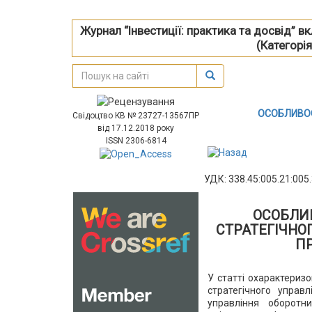
Журнал “Інвестиції: практика та досвід” 
(Категорія
ОСОБЛИВОС
Свідоцтво КВ № 23727-13567ПР
від 17.12.2018 року
ISSN 2306-6814
УДК: 338.45:005.21:005
ОСОБЛИ
СТРАТЕГІЧНО
П
У статті охарактериз
стратегічного управ
управління оборотн